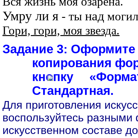
Вся жизнь моя озарена.
Умру ли я
над
- ты
моги
Гори, гори, моя звезда.
Задание 3:
Оформите т
копирования фор
кнопку
«Формат
Стандартная.
Для приготовления искус
воспользуйтесь разными
искусственном составе д