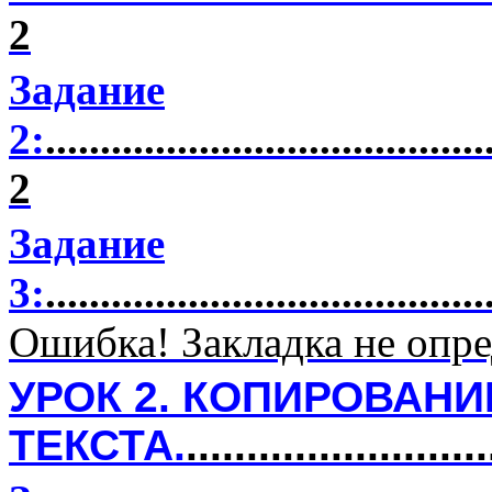
2
Задание
2:
........................................
2
Задание
3:
........................................
Ошибка! Закладка не опре
УРОК 2. КОПИРОВАН
ТЕКСТА.
........................