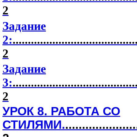
2
Задание
2:
........................................
2
Задание
3:
........................................
2
УРОК
8
. РАБОТА СО
СТИЛЯМИ.
.....................