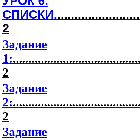
УРОК 6.
СПИСКИ.
........................
2
Задание
1:
........................................
2
Задание
2:
........................................
2
Задание