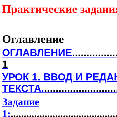
Практические задания
Оглавление
ОГЛАВЛЕНИЕ
...............
1
УРОК 1. ВВОД И РЕД
ТЕКСТА.
........................
Задание
1:
........................................