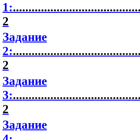
1:
........................................
2
Задание
2:
........................................
2
Задание
3:
........................................
2
Задание
4:
........................................