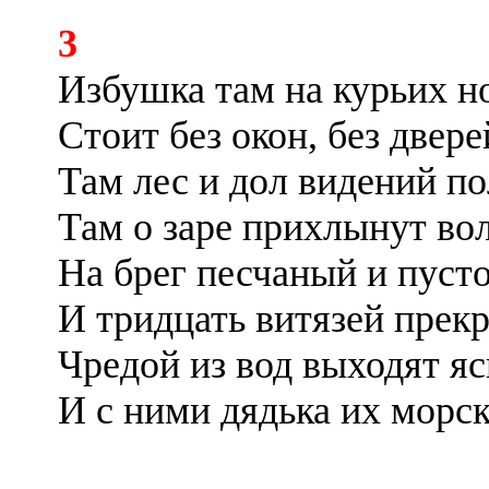
3
Избушка там на курьих н
Стоит без окон, без двере
Там лес и дол видений п
Там о заре прихлынут во
На брег песчаный и пусто
И тридцать витязей прек
Чредой из вод выходят я
И с ними дядька их морск