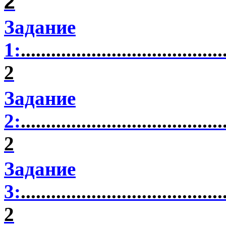
2
Задание
1:
........................................
2
Задание
2:
........................................
2
Задание
3:
........................................
2