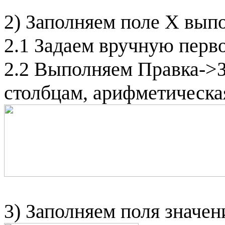
2)
Заполняем поле
X
вып
2.1
З
адаем вручную перво
2.2 Выполняем Правк
а-
>З
столбцам, арифметическая
3) Заполняем поля значе