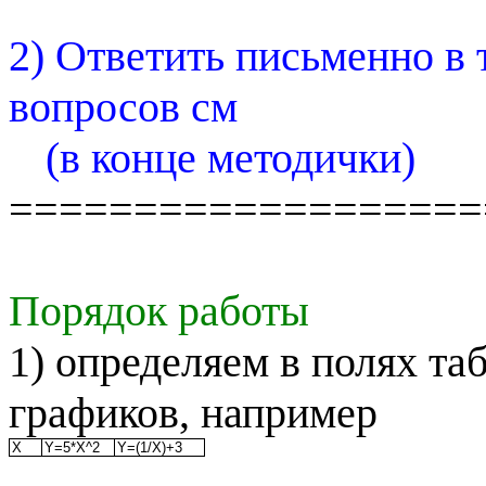
2) Ответить письменно в 
вопросов
см
(в конце методички)
===================
Порядок работы
1) определяем в полях т
графиков, например
X
Y=5*X^2
Y=(1/X)+3