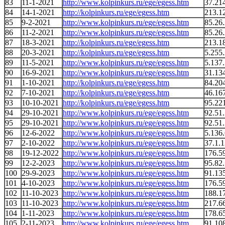
83
11-1-2021
http://www.kolpinkurs.ru/ege/egess.htm
37.21
84
14-1-2021
http://kolpinkurs.ru/ege/egess.htm
213.1
85
9-2-2021
http://www.kolpinkurs.ru/ege/egess.htm
85.26
86
11-2-2021
http://www.kolpinkurs.ru/ege/egess.htm
85.26
87
18-3-2021
http://kolpinkurs.ru/ege/egess.htm
213.1
88
20-3-2021
http://kolpinkurs.ru/ege/egess.htm
5.255
89
11-5-2021
http://www.kolpinkurs.ru/ege/egess.htm
5.137
90
16-9-2021
http://www.kolpinkurs.ru/ege/egess.htm
31.13
91
1-10-2021
http://kolpinkurs.ru/ege/egess.htm
84.20
92
7-10-2021
http://kolpinkurs.ru/ege/egess.htm
46.16
93
10-10-2021
http://kolpinkurs.ru/ege/egess.htm
95.22
94
29-10-2021
http://www.kolpinkurs.ru/ege/egess.htm
92.51.
95
29-10-2021
http://www.kolpinkurs.ru/ege/egess.htm
92.51.
96
12-6-2022
http://www.kolpinkurs.ru/ege/egess.htm
5.136
97
2-10-2022
http://www.kolpinkurs.ru/ege/egess.htm
37.1.
98
19-12-2022
http://www.kolpinkurs.ru/ege/egess.htm
176.5
99
12-2-2023
http://www.kolpinkurs.ru/ege/egess.htm
95.82
100
29-9-2023
http://www.kolpinkurs.ru/ege/egess.htm
91.13
101
4-10-2023
http://www.kolpinkurs.ru/ege/egess.htm
176.5
102
11-10-2023
http://www.kolpinkurs.ru/ege/egess.htm
188.1
103
11-10-2023
http://www.kolpinkurs.ru/ege/egess.htm
217.6
104
1-11-2023
http://www.kolpinkurs.ru/ege/egess.htm
178.6
105
2-11-2023
http://www.kolpinkurs.ru/ege/egess.htm
91.10