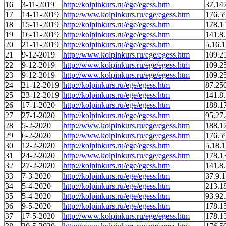
16
3-11-2019
http://kolpinkurs.ru/ege/egess.htm
37.14
17
14-11-2019
http://www.kolpinkurs.ru/ege/egess.htm
176.5
18
15-11-2019
http://kolpinkurs.ru/ege/egess.htm
178.1
19
16-11-2019
http://kolpinkurs.ru/ege/egess.htm
141.8
20
21-11-2019
http://kolpinkurs.ru/ege/egess.htm
5.16.
21
9-12-2019
http://www.kolpinkurs.ru/ege/egess.htm
109.2
22
9-12-2019
http://www.kolpinkurs.ru/ege/egess.htm
109.2
23
9-12-2019
http://www.kolpinkurs.ru/ege/egess.htm
109.2
24
21-12-2019
http://kolpinkurs.ru/ege/egess.htm
87.25
25
23-12-2019
http://kolpinkurs.ru/ege/egess.htm
141.8
26
17-1-2020
http://kolpinkurs.ru/ege/egess.htm
188.1
27
27-1-2020
http://kolpinkurs.ru/ege/egess.htm
95.27
28
5-2-2020
http://www.kolpinkurs.ru/ege/egess.htm
188.1
29
6-2-2020
http://www.kolpinkurs.ru/ege/egess.htm
176.5
30
12-2-2020
http://kolpinkurs.ru/ege/egess.htm
5.18.
31
24-2-2020
http://www.kolpinkurs.ru/ege/egess.htm
178.1
32
27-2-2020
http://kolpinkurs.ru/ege/egess.htm
141.8
33
7-3-2020
http://kolpinkurs.ru/ege/egess.htm
37.9.
34
5-4-2020
http://kolpinkurs.ru/ege/egess.htm
213.1
35
5-4-2020
http://kolpinkurs.ru/ege/egess.htm
93.92
36
9-5-2020
http://kolpinkurs.ru/ege/egess.htm
178.1
37
17-5-2020
http://www.kolpinkurs.ru/ege/egess.htm
178.1