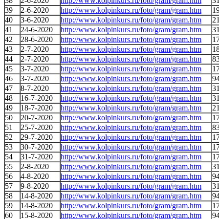
38
2-6-2020
http://www.kolpinkurs.ru/foto/gram/gram.htm
31
39
2-6-2020
http://www.kolpinkurs.ru/foto/gram/gram.htm
1
40
3-6-2020
http://www.kolpinkurs.ru/foto/gram/gram.htm
2
41
24-6-2020
http://www.kolpinkurs.ru/foto/gram/gram.htm
31
42
28-6-2020
http://www.kolpinkurs.ru/foto/gram/gram.htm
1
43
2-7-2020
http://www.kolpinkurs.ru/foto/gram/gram.htm
1
44
2-7-2020
http://www.kolpinkurs.ru/foto/gram/gram.htm
8
45
3-7-2020
http://www.kolpinkurs.ru/foto/gram/gram.htm
1
46
3-7-2020
http://www.kolpinkurs.ru/foto/gram/gram.htm
94
47
8-7-2020
http://www.kolpinkurs.ru/foto/gram/gram.htm
3
48
16-7-2020
http://www.kolpinkurs.ru/foto/gram/gram.htm
3
49
18-7-2020
http://www.kolpinkurs.ru/foto/gram/gram.htm
2
50
20-7-2020
http://www.kolpinkurs.ru/foto/gram/gram.htm
1
51
25-7-2020
http://www.kolpinkurs.ru/foto/gram/gram.htm
8
52
29-7-2020
http://www.kolpinkurs.ru/foto/gram/gram.htm
1
53
30-7-2020
http://www.kolpinkurs.ru/foto/gram/gram.htm
17
54
31-7-2020
http://www.kolpinkurs.ru/foto/gram/gram.htm
1
55
2-8-2020
http://www.kolpinkurs.ru/foto/gram/gram.htm
3
56
4-8-2020
http://www.kolpinkurs.ru/foto/gram/gram.htm
9
57
9-8-2020
http://www.kolpinkurs.ru/foto/gram/gram.htm
31
58
14-8-2020
http://www.kolpinkurs.ru/foto/gram/gram.htm
94
59
14-8-2020
http://www.kolpinkurs.ru/foto/gram/gram.htm
1
60
15-8-2020
http://www.kolpinkurs.ru/foto/gram/gram.htm
9