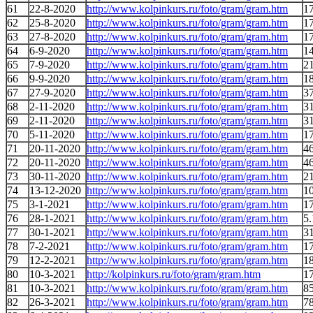
61
22-8-2020
http://www.kolpinkurs.ru/foto/gram/gram.htm
1
62
25-8-2020
http://www.kolpinkurs.ru/foto/gram/gram.htm
1
63
27-8-2020
http://www.kolpinkurs.ru/foto/gram/gram.htm
1
64
6-9-2020
http://www.kolpinkurs.ru/foto/gram/gram.htm
1
65
7-9-2020
http://www.kolpinkurs.ru/foto/gram/gram.htm
2
66
9-9-2020
http://www.kolpinkurs.ru/foto/gram/gram.htm
1
67
27-9-2020
http://www.kolpinkurs.ru/foto/gram/gram.htm
37
68
2-11-2020
http://www.kolpinkurs.ru/foto/gram/gram.htm
31
69
2-11-2020
http://www.kolpinkurs.ru/foto/gram/gram.htm
31
70
5-11-2020
http://www.kolpinkurs.ru/foto/gram/gram.htm
1
71
20-11-2020
http://www.kolpinkurs.ru/foto/gram/gram.htm
4
72
20-11-2020
http://www.kolpinkurs.ru/foto/gram/gram.htm
4
73
30-11-2020
http://www.kolpinkurs.ru/foto/gram/gram.htm
2
74
13-12-2020
http://www.kolpinkurs.ru/foto/gram/gram.htm
1
75
3-1-2021
http://www.kolpinkurs.ru/foto/gram/gram.htm
1
76
28-1-2021
http://www.kolpinkurs.ru/foto/gram/gram.htm
5.
77
30-1-2021
http://www.kolpinkurs.ru/foto/gram/gram.htm
3
78
7-2-2021
http://www.kolpinkurs.ru/foto/gram/gram.htm
17
79
12-2-2021
http://www.kolpinkurs.ru/foto/gram/gram.htm
1
80
10-3-2021
http://kolpinkurs.ru/foto/gram/gram.htm
1
81
10-3-2021
http://www.kolpinkurs.ru/foto/gram/gram.htm
85
82
26-3-2021
http://www.kolpinkurs.ru/foto/gram/gram.htm
7