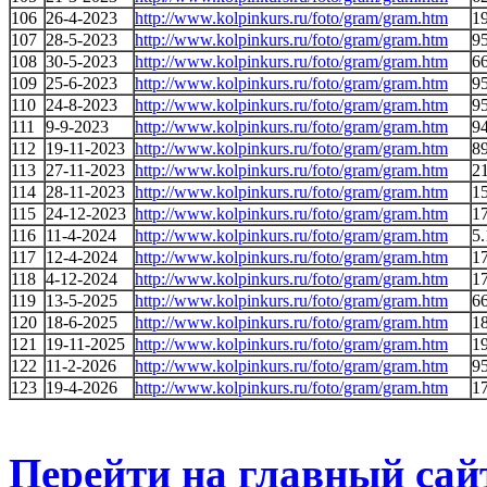
106
26-4-2023
http://www.kolpinkurs.ru/foto/gram/gram.htm
1
107
28-5-2023
http://www.kolpinkurs.ru/foto/gram/gram.htm
95
108
30-5-2023
http://www.kolpinkurs.ru/foto/gram/gram.htm
6
109
25-6-2023
http://www.kolpinkurs.ru/foto/gram/gram.htm
95
110
24-8-2023
http://www.kolpinkurs.ru/foto/gram/gram.htm
95
111
9-9-2023
http://www.kolpinkurs.ru/foto/gram/gram.htm
94
112
19-11-2023
http://www.kolpinkurs.ru/foto/gram/gram.htm
89
113
27-11-2023
http://www.kolpinkurs.ru/foto/gram/gram.htm
2
114
28-11-2023
http://www.kolpinkurs.ru/foto/gram/gram.htm
1
115
24-12-2023
http://www.kolpinkurs.ru/foto/gram/gram.htm
17
116
11-4-2024
http://www.kolpinkurs.ru/foto/gram/gram.htm
5.
117
12-4-2024
http://www.kolpinkurs.ru/foto/gram/gram.htm
1
118
4-12-2024
http://www.kolpinkurs.ru/foto/gram/gram.htm
17
119
13-5-2025
http://www.kolpinkurs.ru/foto/gram/gram.htm
6
120
18-6-2025
http://www.kolpinkurs.ru/foto/gram/gram.htm
1
121
19-11-2025
http://www.kolpinkurs.ru/foto/gram/gram.htm
1
122
11-2-2026
http://www.kolpinkurs.ru/foto/gram/gram.htm
95
123
19-4-2026
http://www.kolpinkurs.ru/foto/gram/gram.htm
1
Перейти на главный сай