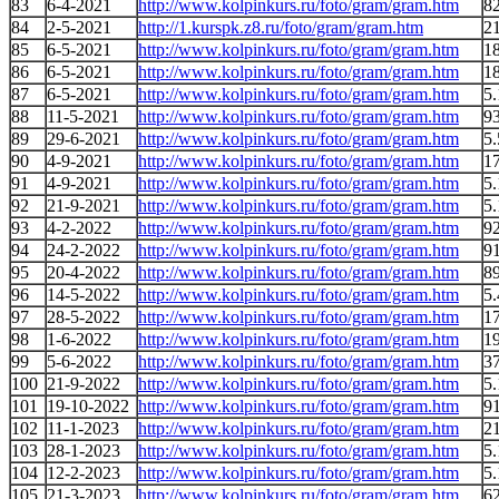
83
6-4-2021
http://www.kolpinkurs.ru/foto/gram/gram.htm
8
84
2-5-2021
http://1.kurspk.z8.ru/foto/gram/gram.htm
2
85
6-5-2021
http://www.kolpinkurs.ru/foto/gram/gram.htm
1
86
6-5-2021
http://www.kolpinkurs.ru/foto/gram/gram.htm
1
87
6-5-2021
http://www.kolpinkurs.ru/foto/gram/gram.htm
5.
88
11-5-2021
http://www.kolpinkurs.ru/foto/gram/gram.htm
9
89
29-6-2021
http://www.kolpinkurs.ru/foto/gram/gram.htm
5.
90
4-9-2021
http://www.kolpinkurs.ru/foto/gram/gram.htm
17
91
4-9-2021
http://www.kolpinkurs.ru/foto/gram/gram.htm
5.
92
21-9-2021
http://www.kolpinkurs.ru/foto/gram/gram.htm
5.
93
4-2-2022
http://www.kolpinkurs.ru/foto/gram/gram.htm
92
94
24-2-2022
http://www.kolpinkurs.ru/foto/gram/gram.htm
9
95
20-4-2022
http://www.kolpinkurs.ru/foto/gram/gram.htm
8
96
14-5-2022
http://www.kolpinkurs.ru/foto/gram/gram.htm
5.
97
28-5-2022
http://www.kolpinkurs.ru/foto/gram/gram.htm
1
98
1-6-2022
http://www.kolpinkurs.ru/foto/gram/gram.htm
1
99
5-6-2022
http://www.kolpinkurs.ru/foto/gram/gram.htm
3
100
21-9-2022
http://www.kolpinkurs.ru/foto/gram/gram.htm
5.
101
19-10-2022
http://www.kolpinkurs.ru/foto/gram/gram.htm
9
102
11-1-2023
http://www.kolpinkurs.ru/foto/gram/gram.htm
2
103
28-1-2023
http://www.kolpinkurs.ru/foto/gram/gram.htm
5.
104
12-2-2023
http://www.kolpinkurs.ru/foto/gram/gram.htm
5.
105
21-3-2023
http://www.kolpinkurs.ru/foto/gram/gram.htm
62