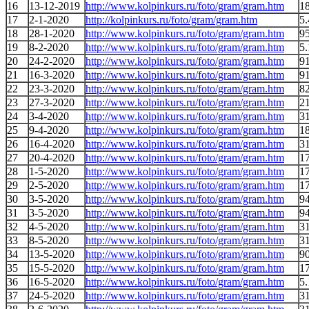
16
13-12-2019
http://www.kolpinkurs.ru/foto/gram/gram.htm
1
17
2-1-2020
http://kolpinkurs.ru/foto/gram/gram.htm
5.
18
28-1-2020
http://www.kolpinkurs.ru/foto/gram/gram.htm
95
19
8-2-2020
http://www.kolpinkurs.ru/foto/gram/gram.htm
5.
20
24-2-2020
http://www.kolpinkurs.ru/foto/gram/gram.htm
9
21
16-3-2020
http://www.kolpinkurs.ru/foto/gram/gram.htm
9
22
23-3-2020
http://www.kolpinkurs.ru/foto/gram/gram.htm
8
23
27-3-2020
http://www.kolpinkurs.ru/foto/gram/gram.htm
2
24
3-4-2020
http://www.kolpinkurs.ru/foto/gram/gram.htm
3
25
9-4-2020
http://www.kolpinkurs.ru/foto/gram/gram.htm
1
26
16-4-2020
http://www.kolpinkurs.ru/foto/gram/gram.htm
3
27
20-4-2020
http://www.kolpinkurs.ru/foto/gram/gram.htm
1
28
1-5-2020
http://www.kolpinkurs.ru/foto/gram/gram.htm
1
29
2-5-2020
http://www.kolpinkurs.ru/foto/gram/gram.htm
17
30
3-5-2020
http://www.kolpinkurs.ru/foto/gram/gram.htm
94
31
3-5-2020
http://www.kolpinkurs.ru/foto/gram/gram.htm
94
32
4-5-2020
http://www.kolpinkurs.ru/foto/gram/gram.htm
3
33
8-5-2020
http://www.kolpinkurs.ru/foto/gram/gram.htm
3
34
13-5-2020
http://www.kolpinkurs.ru/foto/gram/gram.htm
90
35
15-5-2020
http://www.kolpinkurs.ru/foto/gram/gram.htm
1
36
16-5-2020
http://www.kolpinkurs.ru/foto/gram/gram.htm
5.
37
24-5-2020
http://www.kolpinkurs.ru/foto/gram/gram.htm
3