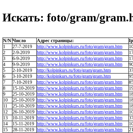
Искать: foto/gram/gram.
N/N
Число
Адрес страницы:
I
1
27-7-2019
http://www.kolpinkurs.ru/foto/gram/gram.htm
1
2
2-9-2019
http://www.kolpinkurs.ru/foto/gram/gram.htm
1
3
6-9-2019
http://www.kolpinkurs.ru/foto/gram/gram.htm
1
4
9-9-2019
http://www.kolpinkurs.ru/foto/gram/gram.htm
9
5
2-10-2019
http://kolpinkurs.ru/foto/gram/gram.htm
37
6
3-10-2019
http://kolpinkurs.ru/foto/gram/gram.htm
9
7
7-10-2019
http://www.kolpinkurs.ru/foto/gram/gram.htm
8
8
15-10-2019
http://www.kolpinkurs.ru/foto/gram/gram.htm
1
9
25-10-2019
http://www.kolpinkurs.ru/foto/gram/gram.htm
1
10
25-10-2019
http://www.kolpinkurs.ru/foto/gram/gram.htm
1
11
25-10-2019
http://www.kolpinkurs.ru/foto/gram/gram.htm
1
12
26-10-2019
http://www.kolpinkurs.ru/foto/gram/gram.htm
1
13
10-11-2019
http://www.kolpinkurs.ru/foto/gram/gram.htm
37
14
15-11-2019
http://www.kolpinkurs.ru/foto/gram/gram.htm
1
15
28-11-2019
http://www.kolpinkurs.ru/foto/gram/gram.htm
21