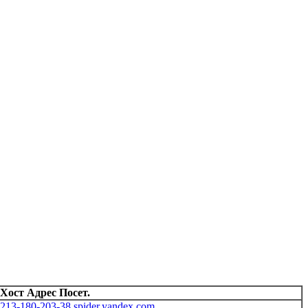
Хост Адрес Посет.
213-180-203-38.spider.yandex.com