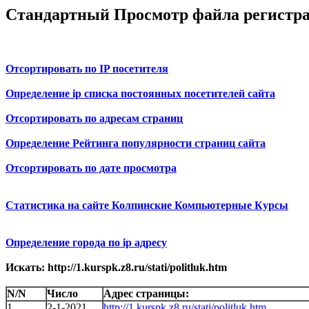
Стандартный Просмотр файла регистр
Отсортировать по IP посетителя
Определение ip списка постоянных посетителей сайта
Отсортировать по адресам страниц
Определение Рейтинга популярности страниц сайта
Отсортировать по дате просмотра
Статистика на сайте Колпинские Компьютерные Курсы
Определение города по ip адресу
Искать: http://1.kurspk.z8.ru/stati/politluk.htm
N/N
Число
Адрес страницы:
1
2-1-2021
http://1.kurspk.z8.ru/stati/politluk.htm