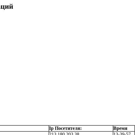
аций
Ip Посетителя:
Время
213.180.203.38
13-39-57