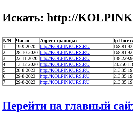
Искать: http://KOLPIN
N/N
Число
Адрес страницы:
Ip Посет
1
19-9-2020
http://KOLPINKURS.RU
168.81.92
2
28-10-2020
http://KOLPINKURS.RU
168.81.92
3
22-11-2020
http://KOLPINKURS.RU
138.229.9
4
13-12-2020
http://KOLPINKURS.RU
23.250.11
5
28-8-2023
http://KOLPINKURS.RU
213.35.19
6
29-8-2023
http://KOLPINKURS.RU
213.35.19
7
29-8-2023
http://KOLPINKURS.RU
213.35.19
Перейти на главный сай