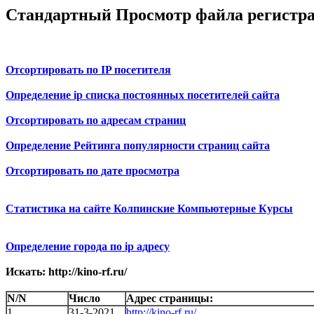
Стандартный Просмотр файла регистр
Отсортировать по IP посетителя
Определение ip списка постоянных посетителей сайта
Отсортировать по адресам страниц
Определение Рейтинга популярности страниц сайта
Отсортировать по дате просмотра
Статистика на сайте Колпинские Компьютерные Курсы
Определение города по ip адресу
Искать: http://kino-rf.ru/
N/N
Число
Адрес страницы:
1
31-3-2021
http://kino-rf.ru/