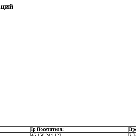
аций
Ip Посетителя:
Вр
46.150.244.123
2-3