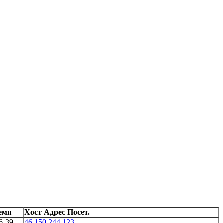
емя
Хост Адрес Посет.
6-39
46.150.244.123