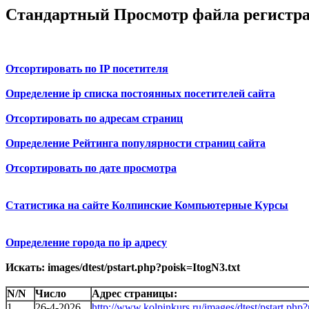
Стандартный Просмотр файла регистр
Отсортировать по IP посетителя
Определение ip списка постоянных посетителей сайта
Отсортировать по адресам страниц
Определение Рейтинга популярности страниц сайта
Отсортировать по дате просмотра
Статистика на сайте Колпинские Компьютерные Курсы
Определение города по ip адресу
Искать: images/dtest/pstart.php?poisk=ItogN3.txt
N/N
Число
Адрес страницы:
1
26-4-2026
http://www.kolpinkurs.ru/images/dtest/pstart.php