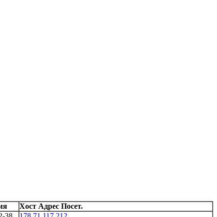
мя
Хост Адрес Посет.
2-38
178.71.117.212