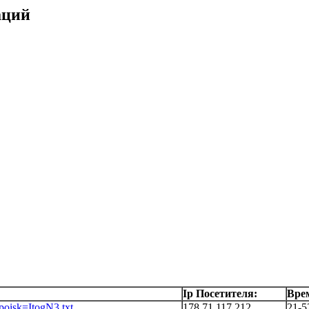
аций
Ip Посетителя:
Вре
?poisk=ItogN3.txt
178.71.117.212
21-5