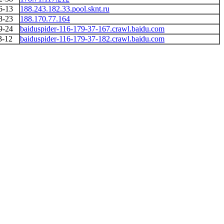
6-13
188.243.182.33.pool.sknt.ru
8-23
188.170.77.164
9-24
baiduspider-116-179-37-167.crawl.baidu.com
3-12
baiduspider-116-179-37-182.crawl.baidu.com