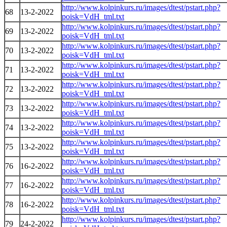
http://www.kolpinkurs.ru/images/dtest/pstart.php?
68
13-2-2022
poisk=VdH_tml.txt
http://www.kolpinkurs.ru/images/dtest/pstart.php?
69
13-2-2022
poisk=VdH_tml.txt
http://www.kolpinkurs.ru/images/dtest/pstart.php?
70
13-2-2022
poisk=VdH_tml.txt
http://www.kolpinkurs.ru/images/dtest/pstart.php?
71
13-2-2022
poisk=VdH_tml.txt
http://www.kolpinkurs.ru/images/dtest/pstart.php?
72
13-2-2022
poisk=VdH_tml.txt
http://www.kolpinkurs.ru/images/dtest/pstart.php?
73
13-2-2022
poisk=VdH_tml.txt
http://www.kolpinkurs.ru/images/dtest/pstart.php?
74
13-2-2022
poisk=VdH_tml.txt
http://www.kolpinkurs.ru/images/dtest/pstart.php?
75
13-2-2022
poisk=VdH_tml.txt
http://www.kolpinkurs.ru/images/dtest/pstart.php?
76
16-2-2022
poisk=VdH_tml.txt
http://www.kolpinkurs.ru/images/dtest/pstart.php?
77
16-2-2022
poisk=VdH_tml.txt
http://www.kolpinkurs.ru/images/dtest/pstart.php?
78
16-2-2022
poisk=VdH_tml.txt
http://www.kolpinkurs.ru/images/dtest/pstart.php?
79
24-2-2022