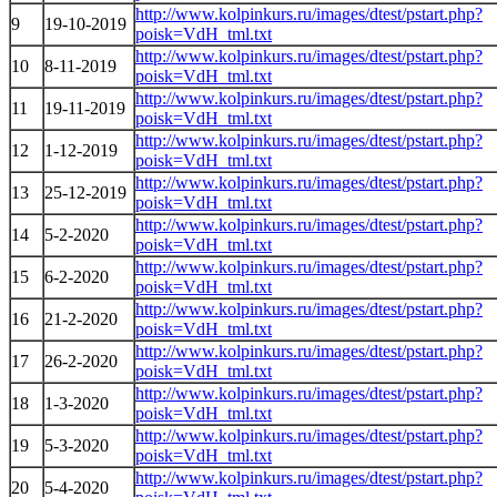
http://www.kolpinkurs.ru/images/dtest/pstart.php?
9
19-10-2019
poisk=VdH_tml.txt
http://www.kolpinkurs.ru/images/dtest/pstart.php?
10
8-11-2019
poisk=VdH_tml.txt
http://www.kolpinkurs.ru/images/dtest/pstart.php?
11
19-11-2019
poisk=VdH_tml.txt
http://www.kolpinkurs.ru/images/dtest/pstart.php?
12
1-12-2019
poisk=VdH_tml.txt
http://www.kolpinkurs.ru/images/dtest/pstart.php?
13
25-12-2019
poisk=VdH_tml.txt
http://www.kolpinkurs.ru/images/dtest/pstart.php?
14
5-2-2020
poisk=VdH_tml.txt
http://www.kolpinkurs.ru/images/dtest/pstart.php?
15
6-2-2020
poisk=VdH_tml.txt
http://www.kolpinkurs.ru/images/dtest/pstart.php?
16
21-2-2020
poisk=VdH_tml.txt
http://www.kolpinkurs.ru/images/dtest/pstart.php?
17
26-2-2020
poisk=VdH_tml.txt
http://www.kolpinkurs.ru/images/dtest/pstart.php?
18
1-3-2020
poisk=VdH_tml.txt
http://www.kolpinkurs.ru/images/dtest/pstart.php?
19
5-3-2020
poisk=VdH_tml.txt
http://www.kolpinkurs.ru/images/dtest/pstart.php?
20
5-4-2020