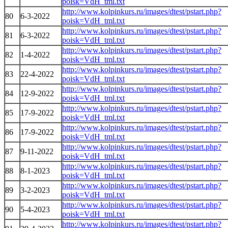
poisk=VdH_tml.txt
http://www.kolpinkurs.ru/images/dtest/pstart.php?
80
6-3-2022
poisk=VdH_tml.txt
http://www.kolpinkurs.ru/images/dtest/pstart.php?
81
6-3-2022
poisk=VdH_tml.txt
http://www.kolpinkurs.ru/images/dtest/pstart.php?
82
1-4-2022
poisk=VdH_tml.txt
http://www.kolpinkurs.ru/images/dtest/pstart.php?
83
22-4-2022
poisk=VdH_tml.txt
http://www.kolpinkurs.ru/images/dtest/pstart.php?
84
12-9-2022
poisk=VdH_tml.txt
http://www.kolpinkurs.ru/images/dtest/pstart.php?
85
17-9-2022
poisk=VdH_tml.txt
http://www.kolpinkurs.ru/images/dtest/pstart.php?
86
17-9-2022
poisk=VdH_tml.txt
http://www.kolpinkurs.ru/images/dtest/pstart.php?
87
9-11-2022
poisk=VdH_tml.txt
http://www.kolpinkurs.ru/images/dtest/pstart.php?
88
8-1-2023
poisk=VdH_tml.txt
http://www.kolpinkurs.ru/images/dtest/pstart.php?
89
3-2-2023
poisk=VdH_tml.txt
http://www.kolpinkurs.ru/images/dtest/pstart.php?
90
5-4-2023
poisk=VdH_tml.txt
http://www.kolpinkurs.ru/images/dtest/pstart.php?