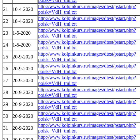
poisk=VdH_tml.txt
http://www.kolpinkurs.ru/images/dtest/pstart.php?
21
10-4-2020
poisk=VdH_tml.txt
http://www.kolpinkurs.ru/images/dtest/pstart.php?
22
18-4-2020
poisk=VdH_tml.txt
http://www.kolpinkurs.ru/images/dtest/pstart.php?
23
1-5-2020
poisk=VdH_tml.txt
http://www.kolpinkurs.ru/images/dtest/pstart.php?
24
1-5-2020
poisk=VdH_tml.txt
http://www.kolpinkurs.ru/images/dtest/pstart.php?
25
20-9-2020
poisk=VdH_tml.txt
http://www.kolpinkurs.ru/images/dtest/pstart.php?
26
20-9-2020
poisk=VdH_tml.txt
http://www.kolpinkurs.ru/images/dtest/pstart.php?
27
20-9-2020
poisk=VdH_tml.txt
http://www.kolpinkurs.ru/images/dtest/pstart.php?
28
20-9-2020
poisk=VdH_tml.txt
http://www.kolpinkurs.ru/images/dtest/pstart.php?
29
20-9-2020
poisk=VdH_tml.txt
http://www.kolpinkurs.ru/images/dtest/pstart.php?
30
20-9-2020
poisk=VdH_tml.txt
http://www.kolpinkurs.ru/images/dtest/pstart.php?
31
20-9-2020
poisk=VdH_tml.txt
http://www.kolpinkurs.ru/images/dtest/pstart.php?
32
20-9-2020