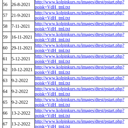
http://www.kolpinkurs.ru/images/dtest/pstart.php?
56
26-8-2021
poisk=VdH_tml.txt
http://www.kolpinkurs.ru/images/dtest/pstart.php?
57
21-9-2021
poisk=VdH_tml.txt
http://www.kolpinkurs.ru/images/dtest/pstart.php?
58
7-11-2021
poisk=VdH_tml.txt
http://www.kolpinkurs.ru/images/dtest/pstart.php?
59
16-11-2021
poisk=VdH_tml.txt
http://www.kolpinkurs.ru/images/dtest/pstart.php?
60
29-11-2021
poisk=VdH_tml.txt
http://www.kolpinkurs.ru/images/dtest/pstart.php?
61
5-12-2021
poisk=VdH_tml.txt
http://www.kolpinkurs.ru/images/dtest/pstart.php?
62
10-12-2021
poisk=VdH_tml.txt
http://www.kolpinkurs.ru/images/dtest/pstart.php?
63
9-2-2022
poisk=VdH_tml.txt
http://www.kolpinkurs.ru/images/dtest/pstart.php?
64
9-2-2022
poisk=VdH_tml.txt
http://www.kolpinkurs.ru/images/dtest/pstart.php?
65
9-2-2022
poisk=VdH_tml.txt
http://www.kolpinkurs.ru/images/dtest/pstart.php?
66
13-2-2022
poisk=VdH_tml.txt
http://www.kolpinkurs.ru/images/dtest/pstart.php?
67
13-2-2022
poisk=VdH_tml.txt