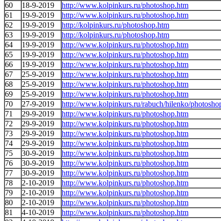
60
18-9-2019
http://www.kolpinkurs.ru/photoshop.htm
61
19-9-2019
http://www.kolpinkurs.ru/photoshop.htm
62
19-9-2019
http://kolpinkurs.ru/photoshop.htm
63
19-9-2019
http://kolpinkurs.ru/photoshop.htm
64
19-9-2019
http://www.kolpinkurs.ru/photoshop.htm
65
19-9-2019
http://www.kolpinkurs.ru/photoshop.htm
66
19-9-2019
http://www.kolpinkurs.ru/photoshop.htm
67
25-9-2019
http://www.kolpinkurs.ru/photoshop.htm
68
25-9-2019
http://www.kolpinkurs.ru/photoshop.htm
69
25-9-2019
http://www.kolpinkurs.ru/photoshop.htm
70
27-9-2019
http://www.kolpinkurs.ru/rabuch/hilenko/photosho
71
29-9-2019
http://www.kolpinkurs.ru/photoshop.htm
72
29-9-2019
http://www.kolpinkurs.ru/photoshop.htm
73
29-9-2019
http://www.kolpinkurs.ru/photoshop.htm
74
29-9-2019
http://www.kolpinkurs.ru/photoshop.htm
75
30-9-2019
http://www.kolpinkurs.ru/photoshop.htm
76
30-9-2019
http://www.kolpinkurs.ru/photoshop.htm
77
30-9-2019
http://www.kolpinkurs.ru/photoshop.htm
78
2-10-2019
http://www.kolpinkurs.ru/photoshop.htm
79
2-10-2019
http://www.kolpinkurs.ru/photoshop.htm
80
2-10-2019
http://www.kolpinkurs.ru/photoshop.htm
81
4-10-2019
http://www.kolpinkurs.ru/photoshop.htm