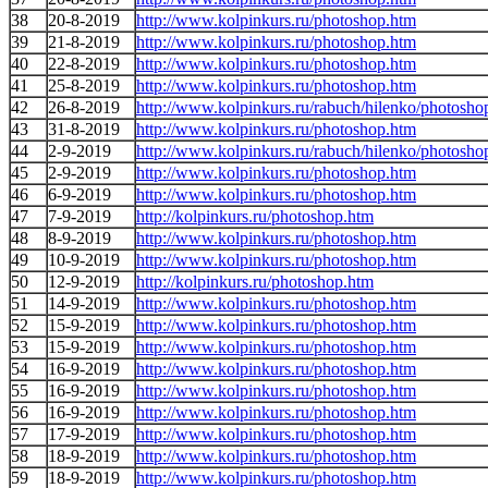
38
20-8-2019
http://www.kolpinkurs.ru/photoshop.htm
39
21-8-2019
http://www.kolpinkurs.ru/photoshop.htm
40
22-8-2019
http://www.kolpinkurs.ru/photoshop.htm
41
25-8-2019
http://www.kolpinkurs.ru/photoshop.htm
42
26-8-2019
http://www.kolpinkurs.ru/rabuch/hilenko/photosho
43
31-8-2019
http://www.kolpinkurs.ru/photoshop.htm
44
2-9-2019
http://www.kolpinkurs.ru/rabuch/hilenko/photosho
45
2-9-2019
http://www.kolpinkurs.ru/photoshop.htm
46
6-9-2019
http://www.kolpinkurs.ru/photoshop.htm
47
7-9-2019
http://kolpinkurs.ru/photoshop.htm
48
8-9-2019
http://www.kolpinkurs.ru/photoshop.htm
49
10-9-2019
http://www.kolpinkurs.ru/photoshop.htm
50
12-9-2019
http://kolpinkurs.ru/photoshop.htm
51
14-9-2019
http://www.kolpinkurs.ru/photoshop.htm
52
15-9-2019
http://www.kolpinkurs.ru/photoshop.htm
53
15-9-2019
http://www.kolpinkurs.ru/photoshop.htm
54
16-9-2019
http://www.kolpinkurs.ru/photoshop.htm
55
16-9-2019
http://www.kolpinkurs.ru/photoshop.htm
56
16-9-2019
http://www.kolpinkurs.ru/photoshop.htm
57
17-9-2019
http://www.kolpinkurs.ru/photoshop.htm
58
18-9-2019
http://www.kolpinkurs.ru/photoshop.htm
59
18-9-2019
http://www.kolpinkurs.ru/photoshop.htm