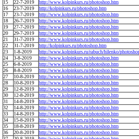
15
22-7-2019
http://www.kolpinkurs.ru/photoshop.htm
16
23-7-2019
http://kolpinkurs.ru/photoshop.htm
17
23-7-2019
http://www.kolpinkurs.ru/photoshop.htm
18
26-7-2019
http://www.kolpinkurs.ru/photoshop.htm
19
27-7-2019
http://www.kolpinkurs.ru/photoshop.htm
20
29-7-2019
http://www.kolpinkurs.ru/photoshop.htm
21
31-7-2019
http://www.kolpinkurs.ru/photoshop.htm
22
31-7-2019
http://kolpinkurs.ru/photoshop.htm
23
1-8-2019
http://www.kolpinkurs.ru/rabuch/hilenko/photosho
24
3-8-2019
http://www.kolpinkurs.ru/photoshop.htm
25
6-8-2019
http://www.kolpinkurs.ru/photoshop.htm
26
8-8-2019
http://www.kolpinkurs.ru/photoshop.htm
27
10-8-2019
http://www.kolpinkurs.ru/photoshop.htm
28
10-8-2019
http://www.kolpinkurs.ru/photoshop.htm
29
12-8-2019
http://www.kolpinkurs.ru/photoshop.htm
30
12-8-2019
http://www.kolpinkurs.ru/photoshop.htm
31
14-8-2019
http://www.kolpinkurs.ru/photoshop.htm
32
14-8-2019
http://www.kolpinkurs.ru/photoshop.htm
33
14-8-2019
http://www.kolpinkurs.ru/photoshop.htm
34
15-8-2019
http://www.kolpinkurs.ru/photoshop.htm
35
18-8-2019
http://www.kolpinkurs.ru/photoshop.htm
36
20-8-2019
http://www.kolpinkurs.ru/photoshop.htm
37
20-8-2019
http://www.kolpinkurs.ru/photoshop.htm