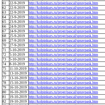
61
22-9-2019
http://kolpinkurs.ru/progr/pascal/spravpask.htm
62
22-9-2019
http://kolpinkurs.ru/progr/pascal/spravpask.htm
63
22-9-2019
http://kolpinkurs.ru/progr/pascal/spravpask.htm
64
23-9-2019
http://kolpinkurs.ru/progr/pascal/spravpask.htm
65
23-9-2019
http://kolpinkurs.ru/progr/pascal/spravpask.htm
66
24-9-2019
http://kolpinkurs.ru/progr/pascal/spravpask.htm
67
24-9-2019
http://kolpinkurs.ru/progr/pascal/spravpask.htm
68
25-9-2019
http://kolpinkurs.ru/progr/pascal/spravpask.htm
69
27-9-2019
http://kolpinkurs.ru/progr/pascal/spravpask.htm
70
27-9-2019
http://kolpinkurs.ru/progr/pascal/spravpask.htm
71
5-10-2019
http://kolpinkurs.ru/progr/pascal/spravpask.htm
72
5-10-2019
http://kolpinkurs.ru/progr/pascal/spravpask.htm
73
5-10-2019
http://kolpinkurs.ru/progr/pascal/spravpask.htm
74
8-10-2019
http://kolpinkurs.ru/progr/pascal/spravpask.htm
75
11-10-2019
http://kolpinkurs.ru/progr/pascal/spravpask.htm
76
13-10-2019
http://kolpinkurs.ru/progr/pascal/spravpask.htm
77
13-10-2019
http://kolpinkurs.ru/progr/pascal/spravpask.htm
78
15-10-2019
http://kolpinkurs.ru/progr/pascal/spravpask.htm
79
16-10-2019
http://kolpinkurs.ru/progr/pascal/spravpask.htm
80
16-10-2019
http://kolpinkurs.ru/progr/pascal/spravpask.htm
81
19-10-2019
http://kolpinkurs.ru/progr/pascal/spravpask.htm
82
19-10-2019
http://kolpinkurs.ru/progr/pascal/spravpask.htm