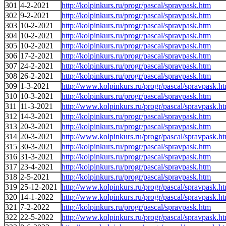
301
4-2-2021
http://kolpinkurs.ru/progr/pascal/spravpask.htm
302
9-2-2021
http://kolpinkurs.ru/progr/pascal/spravpask.htm
303
10-2-2021
http://kolpinkurs.ru/progr/pascal/spravpask.htm
304
10-2-2021
http://kolpinkurs.ru/progr/pascal/spravpask.htm
305
10-2-2021
http://kolpinkurs.ru/progr/pascal/spravpask.htm
306
17-2-2021
http://kolpinkurs.ru/progr/pascal/spravpask.htm
307
24-2-2021
http://kolpinkurs.ru/progr/pascal/spravpask.htm
308
26-2-2021
http://kolpinkurs.ru/progr/pascal/spravpask.htm
309
1-3-2021
http://www.kolpinkurs.ru/progr/pascal/spravpask.h
310
10-3-2021
http://kolpinkurs.ru/progr/pascal/spravpask.htm
311
11-3-2021
http://www.kolpinkurs.ru/progr/pascal/spravpask.h
312
14-3-2021
http://kolpinkurs.ru/progr/pascal/spravpask.htm
313
20-3-2021
http://kolpinkurs.ru/progr/pascal/spravpask.htm
314
20-3-2021
http://www.kolpinkurs.ru/progr/pascal/spravpask.h
315
30-3-2021
http://kolpinkurs.ru/progr/pascal/spravpask.htm
316
31-3-2021
http://kolpinkurs.ru/progr/pascal/spravpask.htm
317
23-4-2021
http://kolpinkurs.ru/progr/pascal/spravpask.htm
318
2-5-2021
http://kolpinkurs.ru/progr/pascal/spravpask.htm
319
25-12-2021
http://www.kolpinkurs.ru/progr/pascal/spravpask.h
320
14-1-2022
http://www.kolpinkurs.ru/progr/pascal/spravpask.h
321
7-2-2022
http://kolpinkurs.ru/progr/pascal/spravpask.htm
322
22-5-2022
http://www.kolpinkurs.ru/progr/pascal/spravpask.h