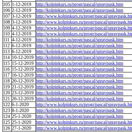
105
1-12-2019
http://kolpinkurs.ru/progr/pascal/spravpask.htm
106
2-12-2019
http://kolpinkurs.ru/progr/pascal/spravpask.htm
107
3-12-2019
http://www.kolpinkurs.ru/progr/pascal/spravpask.h
108
3-12-2019
http://www.kolpinkurs.ru/progr/pascal/spravpask.h
109
4-12-2019
http://www.kolpinkurs.ru/progr/pascal/spravpask.h
110
4-12-2019
http://www.kolpinkurs.ru/progr/pascal/spravpask.h
111
4-12-2019
http://kolpinkurs.ru/progr/pascal/spravpask.htm
112
6-12-2019
http://kolpinkurs.ru/progr/pascal/spravpask.htm
113
6-12-2019
http://kolpinkurs.ru/progr/pascal/spravpask.htm
114
10-12-2019
http://kolpinkurs.ru/progr/pascal/spravpask.htm
115
15-12-2019
http://kolpinkurs.ru/progr/pascal/spravpask.htm
116
15-12-2019
http://kolpinkurs.ru/progr/pascal/spravpask.htm
117
16-12-2019
http://kolpinkurs.ru/progr/pascal/spravpask.htm
118
20-12-2019
http://kolpinkurs.ru/progr/pascal/spravpask.htm
119
21-12-2019
http://kolpinkurs.ru/progr/pascal/spravpask.htm
120
23-12-2019
http://kolpinkurs.ru/progr/pascal/spravpask.htm
121
26-12-2019
http://kolpinkurs.ru/progr/pascal/spravpask.htm
122
6-1-2020
http://www.kolpinkurs.ru/progr/pascal/spravpask.h
123
8-1-2020
http://kolpinkurs.ru/progr/pascal/spravpask.htm
124
25-1-2020
http://kolpinkurs.ru/progr/pascal/spravpask.htm
125
25-1-2020
http://www.kolpinkurs.ru/progr/pascal/spravpask.h
126
27-1-2020
http://www.kolpinkurs.ru/progr/pascal/spravpask.h