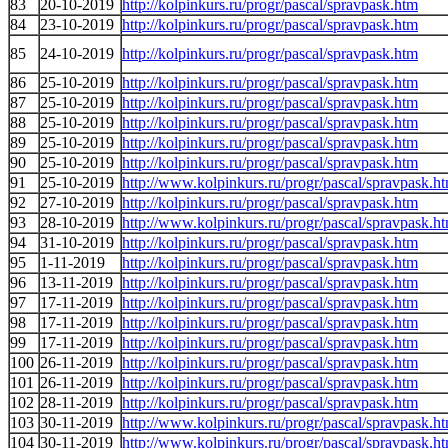
83
20-10-2019
http://kolpinkurs.ru/progr/pascal/spravpask.htm
84
23-10-2019
http://kolpinkurs.ru/progr/pascal/spravpask.htm
85
24-10-2019
http://kolpinkurs.ru/progr/pascal/spravpask.htm
86
25-10-2019
http://kolpinkurs.ru/progr/pascal/spravpask.htm
87
25-10-2019
http://kolpinkurs.ru/progr/pascal/spravpask.htm
88
25-10-2019
http://kolpinkurs.ru/progr/pascal/spravpask.htm
89
25-10-2019
http://kolpinkurs.ru/progr/pascal/spravpask.htm
90
25-10-2019
http://kolpinkurs.ru/progr/pascal/spravpask.htm
91
25-10-2019
http://www.kolpinkurs.ru/progr/pascal/spravpask.h
92
27-10-2019
http://kolpinkurs.ru/progr/pascal/spravpask.htm
93
28-10-2019
http://www.kolpinkurs.ru/progr/pascal/spravpask.h
94
31-10-2019
http://kolpinkurs.ru/progr/pascal/spravpask.htm
95
1-11-2019
http://kolpinkurs.ru/progr/pascal/spravpask.htm
96
13-11-2019
http://kolpinkurs.ru/progr/pascal/spravpask.htm
97
17-11-2019
http://kolpinkurs.ru/progr/pascal/spravpask.htm
98
17-11-2019
http://kolpinkurs.ru/progr/pascal/spravpask.htm
99
17-11-2019
http://kolpinkurs.ru/progr/pascal/spravpask.htm
100
26-11-2019
http://kolpinkurs.ru/progr/pascal/spravpask.htm
101
26-11-2019
http://kolpinkurs.ru/progr/pascal/spravpask.htm
102
28-11-2019
http://kolpinkurs.ru/progr/pascal/spravpask.htm
103
30-11-2019
http://www.kolpinkurs.ru/progr/pascal/spravpask.h
104
30-11-2019
http://www.kolpinkurs.ru/progr/pascal/spravpask.h