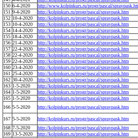
150
6-4-2020
http://www.kolpinkurs.ru/progr/pascal/spravpask.h
151
9-4-2020
http://kolpinkurs.ru/progr/pascal/spravpask.htm
152
10-4-2020
http://kolpinkurs.ru/progr/pascal/spravpask.htm
153
10-4-2020
http://kolpinkurs.ru/progr/pascal/spravpask.htm
154
14-4-2020
http://kolpinkurs.ru/progr/pascal/spravpask.htm
155
18-4-2020
http://kolpinkurs.ru/progr/pascal/spravpask.htm
156
21-4-2020
http://kolpinkurs.ru/progr/pascal/spravpask.htm
157
22-4-2020
http://kolpinkurs.ru/progr/pascal/spravpask.htm
158
22-4-2020
http://kolpinkurs.ru/progr/pascal/spravpask.htm
159
22-4-2020
http://kolpinkurs.ru/progr/pascal/spravpask.htm
160
23-4-2020
http://kolpinkurs.ru/progr/pascal/spravpask.htm
161
25-4-2020
http://kolpinkurs.ru/progr/pascal/spravpask.htm
162
30-4-2020
http://kolpinkurs.ru/progr/pascal/spravpask.htm
163
1-5-2020
http://kolpinkurs.ru/progr/pascal/spravpask.htm
164
1-5-2020
http://kolpinkurs.ru/progr/pascal/spravpask.htm
165
1-5-2020
http://kolpinkurs.ru/progr/pascal/spravpask.htm
166
5-5-2020
http://kolpinkurs.ru/progr/pascal/spravpask.htm
167
5-5-2020
http://kolpinkurs.ru/progr/pascal/spravpask.htm
168
7-5-2020
http://kolpinkurs.ru/progr/pascal/spravpask.htm
169
13-5-2020
http://kolpinkurs.ru/progr/pascal/spravpask.htm