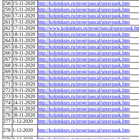
258
15-11-2020
http://kolpinkurs.ru/progr/pascal/spravpask.htm
259
15-11-2020
http://kolpinkurs.ru/progr/pascal/spravpask.htm
260
17-11-2020
http://kolpinkurs.ru/progr/pascal/spravpask.htm
261
17-11-2020
http://kolpinkurs.ru/progr/pascal/spravpask.htm
262
17-11-2020
http://www.kolpinkurs.ru/progr/pascal/spravpask.h
263
18-11-2020
http://kolpinkurs.ru/progr/pascal/spravpask.htm
264
18-11-2020
http://kolpinkurs.ru/progr/pascal/spravpask.htm
265
18-11-2020
http://kolpinkurs.ru/progr/pascal/spravpask.htm
266
19-11-2020
http://kolpinkurs.ru/progr/pascal/spravpask.htm
267
19-11-2020
http://kolpinkurs.ru/progr/pascal/spravpask.htm
268
19-11-2020
http://kolpinkurs.ru/progr/pascal/spravpask.htm
269
19-11-2020
http://kolpinkurs.ru/progr/pascal/spravpask.htm
270
19-11-2020
http://kolpinkurs.ru/progr/pascal/spravpask.htm
271
19-11-2020
http://kolpinkurs.ru/progr/pascal/spravpask.htm
272
19-11-2020
http://kolpinkurs.ru/progr/pascal/spravpask.htm
273
19-11-2020
http://kolpinkurs.ru/progr/pascal/spravpask.htm
274
24-11-2020
http://kolpinkurs.ru/progr/pascal/spravpask.htm
275
28-11-2020
http://kolpinkurs.ru/progr/pascal/spravpask.htm
276
28-11-2020
http://kolpinkurs.ru/progr/pascal/spravpask.htm
277
1-12-2020
http://kolpinkurs.ru/progr/pascal/spravpask.htm
278
1-12-2020
http://kolpinkurs.ru/progr/pascal/spravpask.htm