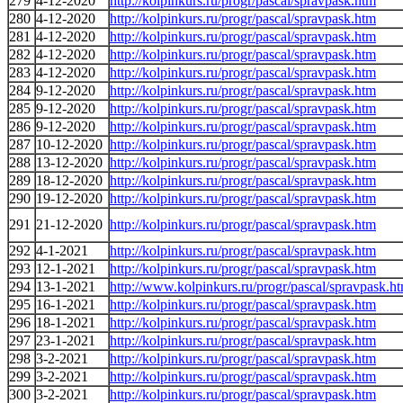
279
4-12-2020
http://kolpinkurs.ru/progr/pascal/spravpask.htm
280
4-12-2020
http://kolpinkurs.ru/progr/pascal/spravpask.htm
281
4-12-2020
http://kolpinkurs.ru/progr/pascal/spravpask.htm
282
4-12-2020
http://kolpinkurs.ru/progr/pascal/spravpask.htm
283
4-12-2020
http://kolpinkurs.ru/progr/pascal/spravpask.htm
284
9-12-2020
http://kolpinkurs.ru/progr/pascal/spravpask.htm
285
9-12-2020
http://kolpinkurs.ru/progr/pascal/spravpask.htm
286
9-12-2020
http://kolpinkurs.ru/progr/pascal/spravpask.htm
287
10-12-2020
http://kolpinkurs.ru/progr/pascal/spravpask.htm
288
13-12-2020
http://kolpinkurs.ru/progr/pascal/spravpask.htm
289
18-12-2020
http://kolpinkurs.ru/progr/pascal/spravpask.htm
290
19-12-2020
http://kolpinkurs.ru/progr/pascal/spravpask.htm
291
21-12-2020
http://kolpinkurs.ru/progr/pascal/spravpask.htm
292
4-1-2021
http://kolpinkurs.ru/progr/pascal/spravpask.htm
293
12-1-2021
http://kolpinkurs.ru/progr/pascal/spravpask.htm
294
13-1-2021
http://www.kolpinkurs.ru/progr/pascal/spravpask.h
295
16-1-2021
http://kolpinkurs.ru/progr/pascal/spravpask.htm
296
18-1-2021
http://kolpinkurs.ru/progr/pascal/spravpask.htm
297
23-1-2021
http://kolpinkurs.ru/progr/pascal/spravpask.htm
298
3-2-2021
http://kolpinkurs.ru/progr/pascal/spravpask.htm
299
3-2-2021
http://kolpinkurs.ru/progr/pascal/spravpask.htm
300
3-2-2021
http://kolpinkurs.ru/progr/pascal/spravpask.htm