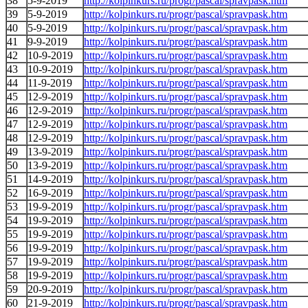
38
5-9-2019
http://kolpinkurs.ru/progr/pascal/spravpask.htm
39
5-9-2019
http://kolpinkurs.ru/progr/pascal/spravpask.htm
40
5-9-2019
http://kolpinkurs.ru/progr/pascal/spravpask.htm
41
9-9-2019
http://kolpinkurs.ru/progr/pascal/spravpask.htm
42
10-9-2019
http://kolpinkurs.ru/progr/pascal/spravpask.htm
43
10-9-2019
http://kolpinkurs.ru/progr/pascal/spravpask.htm
44
11-9-2019
http://kolpinkurs.ru/progr/pascal/spravpask.htm
45
12-9-2019
http://kolpinkurs.ru/progr/pascal/spravpask.htm
46
12-9-2019
http://kolpinkurs.ru/progr/pascal/spravpask.htm
47
12-9-2019
http://kolpinkurs.ru/progr/pascal/spravpask.htm
48
12-9-2019
http://kolpinkurs.ru/progr/pascal/spravpask.htm
49
13-9-2019
http://kolpinkurs.ru/progr/pascal/spravpask.htm
50
13-9-2019
http://kolpinkurs.ru/progr/pascal/spravpask.htm
51
14-9-2019
http://kolpinkurs.ru/progr/pascal/spravpask.htm
52
16-9-2019
http://kolpinkurs.ru/progr/pascal/spravpask.htm
53
19-9-2019
http://kolpinkurs.ru/progr/pascal/spravpask.htm
54
19-9-2019
http://kolpinkurs.ru/progr/pascal/spravpask.htm
55
19-9-2019
http://kolpinkurs.ru/progr/pascal/spravpask.htm
56
19-9-2019
http://kolpinkurs.ru/progr/pascal/spravpask.htm
57
19-9-2019
http://kolpinkurs.ru/progr/pascal/spravpask.htm
58
19-9-2019
http://kolpinkurs.ru/progr/pascal/spravpask.htm
59
20-9-2019
http://kolpinkurs.ru/progr/pascal/spravpask.htm
60
21-9-2019
http://kolpinkurs.ru/progr/pascal/spravpask.htm