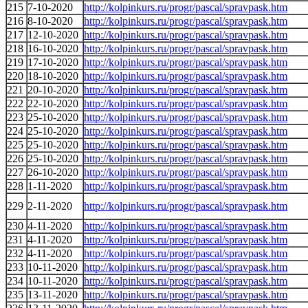
215
7-10-2020
http://kolpinkurs.ru/progr/pascal/spravpask.htm
216
8-10-2020
http://kolpinkurs.ru/progr/pascal/spravpask.htm
217
12-10-2020
http://kolpinkurs.ru/progr/pascal/spravpask.htm
218
16-10-2020
http://kolpinkurs.ru/progr/pascal/spravpask.htm
219
17-10-2020
http://kolpinkurs.ru/progr/pascal/spravpask.htm
220
18-10-2020
http://kolpinkurs.ru/progr/pascal/spravpask.htm
221
20-10-2020
http://kolpinkurs.ru/progr/pascal/spravpask.htm
222
22-10-2020
http://kolpinkurs.ru/progr/pascal/spravpask.htm
223
25-10-2020
http://kolpinkurs.ru/progr/pascal/spravpask.htm
224
25-10-2020
http://kolpinkurs.ru/progr/pascal/spravpask.htm
225
25-10-2020
http://kolpinkurs.ru/progr/pascal/spravpask.htm
226
25-10-2020
http://kolpinkurs.ru/progr/pascal/spravpask.htm
227
26-10-2020
http://kolpinkurs.ru/progr/pascal/spravpask.htm
228
1-11-2020
http://kolpinkurs.ru/progr/pascal/spravpask.htm
229
2-11-2020
http://kolpinkurs.ru/progr/pascal/spravpask.htm
230
4-11-2020
http://kolpinkurs.ru/progr/pascal/spravpask.htm
231
4-11-2020
http://kolpinkurs.ru/progr/pascal/spravpask.htm
232
4-11-2020
http://kolpinkurs.ru/progr/pascal/spravpask.htm
233
10-11-2020
http://kolpinkurs.ru/progr/pascal/spravpask.htm
234
10-11-2020
http://kolpinkurs.ru/progr/pascal/spravpask.htm
235
13-11-2020
http://kolpinkurs.ru/progr/pascal/spravpask.htm