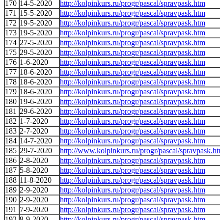
170
14-5-2020
http://kolpinkurs.ru/progr/pascal/spravpask.htm
171
15-5-2020
http://kolpinkurs.ru/progr/pascal/spravpask.htm
172
19-5-2020
http://kolpinkurs.ru/progr/pascal/spravpask.htm
173
19-5-2020
http://kolpinkurs.ru/progr/pascal/spravpask.htm
174
27-5-2020
http://kolpinkurs.ru/progr/pascal/spravpask.htm
175
29-5-2020
http://kolpinkurs.ru/progr/pascal/spravpask.htm
176
1-6-2020
http://kolpinkurs.ru/progr/pascal/spravpask.htm
177
18-6-2020
http://kolpinkurs.ru/progr/pascal/spravpask.htm
178
18-6-2020
http://kolpinkurs.ru/progr/pascal/spravpask.htm
179
18-6-2020
http://kolpinkurs.ru/progr/pascal/spravpask.htm
180
19-6-2020
http://kolpinkurs.ru/progr/pascal/spravpask.htm
181
29-6-2020
http://kolpinkurs.ru/progr/pascal/spravpask.htm
182
1-7-2020
http://kolpinkurs.ru/progr/pascal/spravpask.htm
183
2-7-2020
http://kolpinkurs.ru/progr/pascal/spravpask.htm
184
14-7-2020
http://kolpinkurs.ru/progr/pascal/spravpask.htm
185
29-7-2020
http://www.kolpinkurs.ru/progr/pascal/spravpask.h
186
2-8-2020
http://kolpinkurs.ru/progr/pascal/spravpask.htm
187
5-8-2020
http://kolpinkurs.ru/progr/pascal/spravpask.htm
188
11-8-2020
http://kolpinkurs.ru/progr/pascal/spravpask.htm
189
2-9-2020
http://kolpinkurs.ru/progr/pascal/spravpask.htm
190
2-9-2020
http://kolpinkurs.ru/progr/pascal/spravpask.htm
191
7-9-2020
http://kolpinkurs.ru/progr/pascal/spravpask.htm
192
8-9-2020
http://kolpinkurs.ru/progr/pascal/spravpask.htm