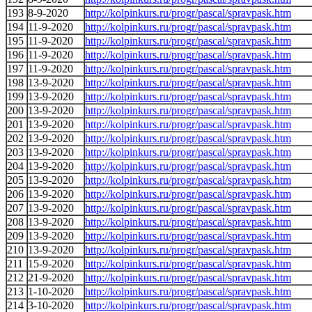
193
8-9-2020
http://kolpinkurs.ru/progr/pascal/spravpask.htm
194
11-9-2020
http://kolpinkurs.ru/progr/pascal/spravpask.htm
195
11-9-2020
http://kolpinkurs.ru/progr/pascal/spravpask.htm
196
11-9-2020
http://kolpinkurs.ru/progr/pascal/spravpask.htm
197
11-9-2020
http://kolpinkurs.ru/progr/pascal/spravpask.htm
198
13-9-2020
http://kolpinkurs.ru/progr/pascal/spravpask.htm
199
13-9-2020
http://kolpinkurs.ru/progr/pascal/spravpask.htm
200
13-9-2020
http://kolpinkurs.ru/progr/pascal/spravpask.htm
201
13-9-2020
http://kolpinkurs.ru/progr/pascal/spravpask.htm
202
13-9-2020
http://kolpinkurs.ru/progr/pascal/spravpask.htm
203
13-9-2020
http://kolpinkurs.ru/progr/pascal/spravpask.htm
204
13-9-2020
http://kolpinkurs.ru/progr/pascal/spravpask.htm
205
13-9-2020
http://kolpinkurs.ru/progr/pascal/spravpask.htm
206
13-9-2020
http://kolpinkurs.ru/progr/pascal/spravpask.htm
207
13-9-2020
http://kolpinkurs.ru/progr/pascal/spravpask.htm
208
13-9-2020
http://kolpinkurs.ru/progr/pascal/spravpask.htm
209
13-9-2020
http://kolpinkurs.ru/progr/pascal/spravpask.htm
210
13-9-2020
http://kolpinkurs.ru/progr/pascal/spravpask.htm
211
15-9-2020
http://kolpinkurs.ru/progr/pascal/spravpask.htm
212
21-9-2020
http://kolpinkurs.ru/progr/pascal/spravpask.htm
213
1-10-2020
http://kolpinkurs.ru/progr/pascal/spravpask.htm
214
3-10-2020
http://kolpinkurs.ru/progr/pascal/spravpask.htm