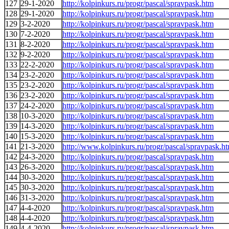
127
29-1-2020
http://kolpinkurs.ru/progr/pascal/spravpask.htm
128
29-1-2020
http://kolpinkurs.ru/progr/pascal/spravpask.htm
129
3-2-2020
http://kolpinkurs.ru/progr/pascal/spravpask.htm
130
7-2-2020
http://kolpinkurs.ru/progr/pascal/spravpask.htm
131
8-2-2020
http://kolpinkurs.ru/progr/pascal/spravpask.htm
132
9-2-2020
http://kolpinkurs.ru/progr/pascal/spravpask.htm
133
22-2-2020
http://kolpinkurs.ru/progr/pascal/spravpask.htm
134
23-2-2020
http://kolpinkurs.ru/progr/pascal/spravpask.htm
135
23-2-2020
http://kolpinkurs.ru/progr/pascal/spravpask.htm
136
23-2-2020
http://kolpinkurs.ru/progr/pascal/spravpask.htm
137
24-2-2020
http://kolpinkurs.ru/progr/pascal/spravpask.htm
138
10-3-2020
http://kolpinkurs.ru/progr/pascal/spravpask.htm
139
14-3-2020
http://kolpinkurs.ru/progr/pascal/spravpask.htm
140
15-3-2020
http://kolpinkurs.ru/progr/pascal/spravpask.htm
141
21-3-2020
http://www.kolpinkurs.ru/progr/pascal/spravpask.h
142
24-3-2020
http://kolpinkurs.ru/progr/pascal/spravpask.htm
143
26-3-2020
http://kolpinkurs.ru/progr/pascal/spravpask.htm
144
30-3-2020
http://kolpinkurs.ru/progr/pascal/spravpask.htm
145
30-3-2020
http://kolpinkurs.ru/progr/pascal/spravpask.htm
146
31-3-2020
http://kolpinkurs.ru/progr/pascal/spravpask.htm
147
4-4-2020
http://kolpinkurs.ru/progr/pascal/spravpask.htm
148
4-4-2020
http://kolpinkurs.ru/progr/pascal/spravpask.htm
149
4-4-2020
http://kolpinkurs.ru/progr/pascal/spravpask.htm