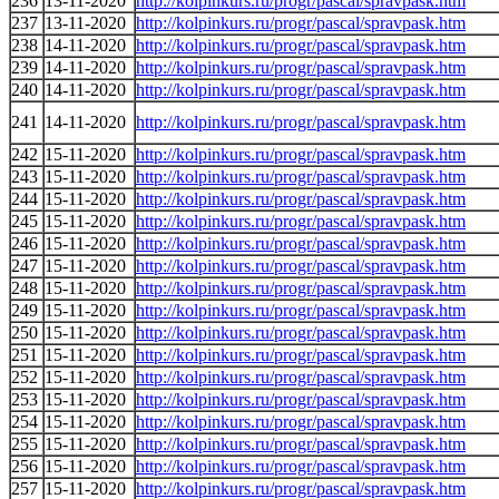
236
13-11-2020
http://kolpinkurs.ru/progr/pascal/spravpask.htm
237
13-11-2020
http://kolpinkurs.ru/progr/pascal/spravpask.htm
238
14-11-2020
http://kolpinkurs.ru/progr/pascal/spravpask.htm
239
14-11-2020
http://kolpinkurs.ru/progr/pascal/spravpask.htm
240
14-11-2020
http://kolpinkurs.ru/progr/pascal/spravpask.htm
241
14-11-2020
http://kolpinkurs.ru/progr/pascal/spravpask.htm
242
15-11-2020
http://kolpinkurs.ru/progr/pascal/spravpask.htm
243
15-11-2020
http://kolpinkurs.ru/progr/pascal/spravpask.htm
244
15-11-2020
http://kolpinkurs.ru/progr/pascal/spravpask.htm
245
15-11-2020
http://kolpinkurs.ru/progr/pascal/spravpask.htm
246
15-11-2020
http://kolpinkurs.ru/progr/pascal/spravpask.htm
247
15-11-2020
http://kolpinkurs.ru/progr/pascal/spravpask.htm
248
15-11-2020
http://kolpinkurs.ru/progr/pascal/spravpask.htm
249
15-11-2020
http://kolpinkurs.ru/progr/pascal/spravpask.htm
250
15-11-2020
http://kolpinkurs.ru/progr/pascal/spravpask.htm
251
15-11-2020
http://kolpinkurs.ru/progr/pascal/spravpask.htm
252
15-11-2020
http://kolpinkurs.ru/progr/pascal/spravpask.htm
253
15-11-2020
http://kolpinkurs.ru/progr/pascal/spravpask.htm
254
15-11-2020
http://kolpinkurs.ru/progr/pascal/spravpask.htm
255
15-11-2020
http://kolpinkurs.ru/progr/pascal/spravpask.htm
256
15-11-2020
http://kolpinkurs.ru/progr/pascal/spravpask.htm
257
15-11-2020
http://kolpinkurs.ru/progr/pascal/spravpask.htm