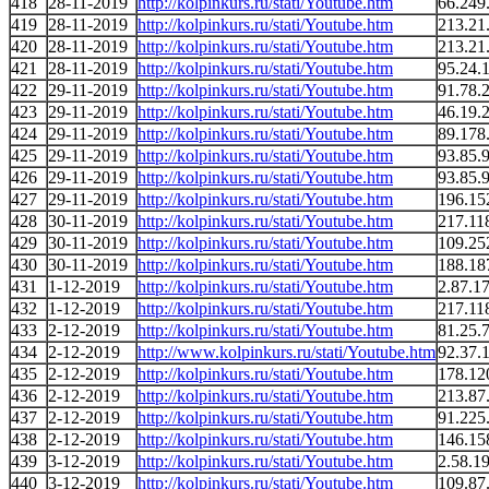
418
28-11-2019
http://kolpinkurs.ru/stati/Youtube.htm
66.249
419
28-11-2019
http://kolpinkurs.ru/stati/Youtube.htm
213.21
420
28-11-2019
http://kolpinkurs.ru/stati/Youtube.htm
213.21
421
28-11-2019
http://kolpinkurs.ru/stati/Youtube.htm
95.24.
422
29-11-2019
http://kolpinkurs.ru/stati/Youtube.htm
91.78.
423
29-11-2019
http://kolpinkurs.ru/stati/Youtube.htm
46.19.
424
29-11-2019
http://kolpinkurs.ru/stati/Youtube.htm
89.178
425
29-11-2019
http://kolpinkurs.ru/stati/Youtube.htm
93.85.
426
29-11-2019
http://kolpinkurs.ru/stati/Youtube.htm
93.85.
427
29-11-2019
http://kolpinkurs.ru/stati/Youtube.htm
196.15
428
30-11-2019
http://kolpinkurs.ru/stati/Youtube.htm
217.11
429
30-11-2019
http://kolpinkurs.ru/stati/Youtube.htm
109.25
430
30-11-2019
http://kolpinkurs.ru/stati/Youtube.htm
188.18
431
1-12-2019
http://kolpinkurs.ru/stati/Youtube.htm
2.87.1
432
1-12-2019
http://kolpinkurs.ru/stati/Youtube.htm
217.11
433
2-12-2019
http://kolpinkurs.ru/stati/Youtube.htm
81.25.
434
2-12-2019
http://www.kolpinkurs.ru/stati/Youtube.htm
92.37.
435
2-12-2019
http://kolpinkurs.ru/stati/Youtube.htm
178.12
436
2-12-2019
http://kolpinkurs.ru/stati/Youtube.htm
213.87
437
2-12-2019
http://kolpinkurs.ru/stati/Youtube.htm
91.225
438
2-12-2019
http://kolpinkurs.ru/stati/Youtube.htm
146.15
439
3-12-2019
http://kolpinkurs.ru/stati/Youtube.htm
2.58.1
440
3-12-2019
http://kolpinkurs.ru/stati/Youtube.htm
109.87