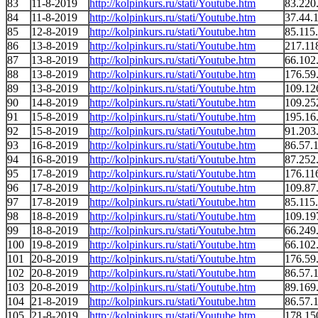
83
11-8-2019
http://kolpinkurs.ru/stati/Youtube.htm
83.220
84
11-8-2019
http://kolpinkurs.ru/stati/Youtube.htm
37.44.
85
12-8-2019
http://kolpinkurs.ru/stati/Youtube.htm
85.115
86
13-8-2019
http://kolpinkurs.ru/stati/Youtube.htm
217.11
87
13-8-2019
http://kolpinkurs.ru/stati/Youtube.htm
66.102
88
13-8-2019
http://kolpinkurs.ru/stati/Youtube.htm
176.59
89
13-8-2019
http://kolpinkurs.ru/stati/Youtube.htm
109.12
90
14-8-2019
http://kolpinkurs.ru/stati/Youtube.htm
109.25
91
15-8-2019
http://kolpinkurs.ru/stati/Youtube.htm
195.16
92
15-8-2019
http://kolpinkurs.ru/stati/Youtube.htm
91.203
93
16-8-2019
http://kolpinkurs.ru/stati/Youtube.htm
86.57.
94
16-8-2019
http://kolpinkurs.ru/stati/Youtube.htm
87.252
95
17-8-2019
http://kolpinkurs.ru/stati/Youtube.htm
176.11
96
17-8-2019
http://kolpinkurs.ru/stati/Youtube.htm
109.87
97
17-8-2019
http://kolpinkurs.ru/stati/Youtube.htm
85.115
98
18-8-2019
http://kolpinkurs.ru/stati/Youtube.htm
109.19
99
18-8-2019
http://kolpinkurs.ru/stati/Youtube.htm
66.249
100
19-8-2019
http://kolpinkurs.ru/stati/Youtube.htm
66.102
101
20-8-2019
http://kolpinkurs.ru/stati/Youtube.htm
176.59
102
20-8-2019
http://kolpinkurs.ru/stati/Youtube.htm
86.57.
103
20-8-2019
http://kolpinkurs.ru/stati/Youtube.htm
89.169
104
21-8-2019
http://kolpinkurs.ru/stati/Youtube.htm
86.57.
105
21-8-2019
http://kolpinkurs.ru/stati/Youtube.htm
178.15