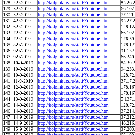
128
2-9-2019
http://kolpinkurs.ru/stati/Youtube.htm
85.26.
129
3-9-2019
http://kolpinkurs.ru/stati/Youtube.htm
66.102
130
3-9-2019
http://kolpinkurs.ru/stati/Youtube.htm
77.111
131
4-9-2019
http://kolpinkurs.ru/stati/Youtube.htm
95.27.
132
6-9-2019
http://kolpinkurs.ru/stati/Youtube.htm
128.12
133
7-9-2019
http://kolpinkurs.ru/stati/Youtube.htm
66.102
134
7-9-2019
http://kolpinkurs.ru/stati/Youtube.htm
176.59
135
8-9-2019
http://kolpinkurs.ru/stati/Youtube.htm
178.12
136
9-9-2019
http://kolpinkurs.ru/stati/Youtube.htm
91.132
137
9-9-2019
http://kolpinkurs.ru/stati/Youtube.htm
66.249
138
10-9-2019
http://kolpinkurs.ru/stati/Youtube.htm
84.39.
139
10-9-2019
http://kolpinkurs.ru/stati/Youtube.htm
94.233
140
10-9-2019
http://kolpinkurs.ru/stati/Youtube.htm
128.72
141
11-9-2019
http://kolpinkurs.ru/stati/Youtube.htm
37.17.
142
12-9-2019
http://kolpinkurs.ru/stati/Youtube.htm
178.16
143
12-9-2019
http://kolpinkurs.ru/stati/Youtube.htm
178.16
144
13-9-2019
http://kolpinkurs.ru/stati/Youtube.htm
5.137.
145
14-9-2019
http://kolpinkurs.ru/stati/Youtube.htm
128.72
146
14-9-2019
http://kolpinkurs.ru/stati/Youtube.htm
37.214
147
14-9-2019
http://kolpinkurs.ru/stati/Youtube.htm
37.212
148
14-9-2019
http://kolpinkurs.ru/stati/Youtube.htm
46.216
149
15-9-2019
http://kolpinkurs.ru/stati/Youtube.htm
37.203