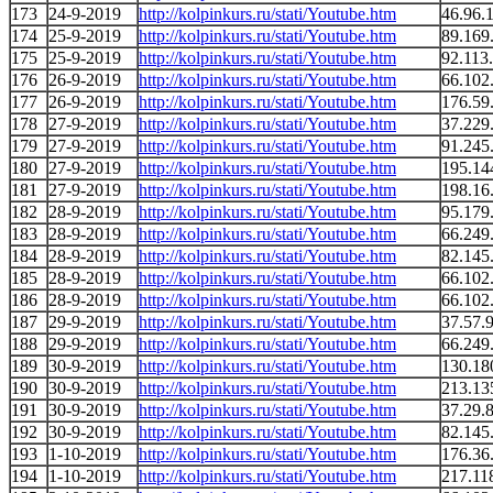
173
24-9-2019
http://kolpinkurs.ru/stati/Youtube.htm
46.96.
174
25-9-2019
http://kolpinkurs.ru/stati/Youtube.htm
89.169
175
25-9-2019
http://kolpinkurs.ru/stati/Youtube.htm
92.113
176
26-9-2019
http://kolpinkurs.ru/stati/Youtube.htm
66.102
177
26-9-2019
http://kolpinkurs.ru/stati/Youtube.htm
176.59
178
27-9-2019
http://kolpinkurs.ru/stati/Youtube.htm
37.229
179
27-9-2019
http://kolpinkurs.ru/stati/Youtube.htm
91.245
180
27-9-2019
http://kolpinkurs.ru/stati/Youtube.htm
195.14
181
27-9-2019
http://kolpinkurs.ru/stati/Youtube.htm
198.16
182
28-9-2019
http://kolpinkurs.ru/stati/Youtube.htm
95.179
183
28-9-2019
http://kolpinkurs.ru/stati/Youtube.htm
66.249
184
28-9-2019
http://kolpinkurs.ru/stati/Youtube.htm
82.145
185
28-9-2019
http://kolpinkurs.ru/stati/Youtube.htm
66.102
186
28-9-2019
http://kolpinkurs.ru/stati/Youtube.htm
66.102
187
29-9-2019
http://kolpinkurs.ru/stati/Youtube.htm
37.57.
188
29-9-2019
http://kolpinkurs.ru/stati/Youtube.htm
66.249
189
30-9-2019
http://kolpinkurs.ru/stati/Youtube.htm
130.18
190
30-9-2019
http://kolpinkurs.ru/stati/Youtube.htm
213.13
191
30-9-2019
http://kolpinkurs.ru/stati/Youtube.htm
37.29.
192
30-9-2019
http://kolpinkurs.ru/stati/Youtube.htm
82.145
193
1-10-2019
http://kolpinkurs.ru/stati/Youtube.htm
176.36
194
1-10-2019
http://kolpinkurs.ru/stati/Youtube.htm
217.11