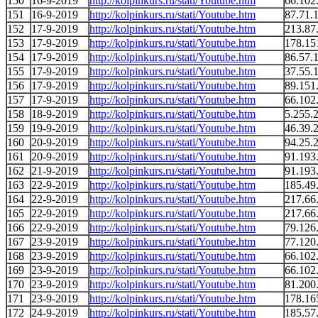
150
16-9-2019
http://kolpinkurs.ru/stati/Youtube.htm
66.102
151
16-9-2019
http://kolpinkurs.ru/stati/Youtube.htm
87.71.
152
17-9-2019
http://kolpinkurs.ru/stati/Youtube.htm
213.87
153
17-9-2019
http://kolpinkurs.ru/stati/Youtube.htm
178.15
154
17-9-2019
http://kolpinkurs.ru/stati/Youtube.htm
86.57.
155
17-9-2019
http://kolpinkurs.ru/stati/Youtube.htm
37.55.
156
17-9-2019
http://kolpinkurs.ru/stati/Youtube.htm
89.151
157
17-9-2019
http://kolpinkurs.ru/stati/Youtube.htm
66.102
158
18-9-2019
http://kolpinkurs.ru/stati/Youtube.htm
5.255.
159
19-9-2019
http://kolpinkurs.ru/stati/Youtube.htm
46.39.
160
20-9-2019
http://kolpinkurs.ru/stati/Youtube.htm
94.25.
161
20-9-2019
http://kolpinkurs.ru/stati/Youtube.htm
91.193
162
21-9-2019
http://kolpinkurs.ru/stati/Youtube.htm
91.193
163
22-9-2019
http://kolpinkurs.ru/stati/Youtube.htm
185.49
164
22-9-2019
http://kolpinkurs.ru/stati/Youtube.htm
217.66
165
22-9-2019
http://kolpinkurs.ru/stati/Youtube.htm
217.66
166
22-9-2019
http://kolpinkurs.ru/stati/Youtube.htm
79.126
167
23-9-2019
http://kolpinkurs.ru/stati/Youtube.htm
77.120
168
23-9-2019
http://kolpinkurs.ru/stati/Youtube.htm
66.102
169
23-9-2019
http://kolpinkurs.ru/stati/Youtube.htm
66.102
170
23-9-2019
http://kolpinkurs.ru/stati/Youtube.htm
81.200
171
23-9-2019
http://kolpinkurs.ru/stati/Youtube.htm
178.16
172
24-9-2019
http://kolpinkurs.ru/stati/Youtube.htm
185.57