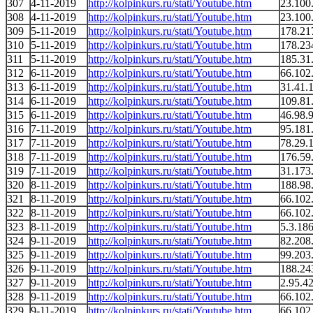
307
4-11-2019
http://kolpinkurs.ru/stati/Youtube.htm
23.100
308
4-11-2019
http://kolpinkurs.ru/stati/Youtube.htm
23.100
309
5-11-2019
http://kolpinkurs.ru/stati/Youtube.htm
178.21
310
5-11-2019
http://kolpinkurs.ru/stati/Youtube.htm
178.23
311
5-11-2019
http://kolpinkurs.ru/stati/Youtube.htm
185.31
312
6-11-2019
http://kolpinkurs.ru/stati/Youtube.htm
66.102
313
6-11-2019
http://kolpinkurs.ru/stati/Youtube.htm
31.41.
314
6-11-2019
http://kolpinkurs.ru/stati/Youtube.htm
109.81
315
6-11-2019
http://kolpinkurs.ru/stati/Youtube.htm
46.98.
316
7-11-2019
http://kolpinkurs.ru/stati/Youtube.htm
95.181
317
7-11-2019
http://kolpinkurs.ru/stati/Youtube.htm
78.29.
318
7-11-2019
http://kolpinkurs.ru/stati/Youtube.htm
176.59
319
7-11-2019
http://kolpinkurs.ru/stati/Youtube.htm
31.173
320
8-11-2019
http://kolpinkurs.ru/stati/Youtube.htm
188.98
321
8-11-2019
http://kolpinkurs.ru/stati/Youtube.htm
66.102
322
8-11-2019
http://kolpinkurs.ru/stati/Youtube.htm
66.102
323
8-11-2019
http://kolpinkurs.ru/stati/Youtube.htm
5.3.18
324
9-11-2019
http://kolpinkurs.ru/stati/Youtube.htm
82.208
325
9-11-2019
http://kolpinkurs.ru/stati/Youtube.htm
99.203
326
9-11-2019
http://kolpinkurs.ru/stati/Youtube.htm
188.24
327
9-11-2019
http://kolpinkurs.ru/stati/Youtube.htm
2.95.4
328
9-11-2019
http://kolpinkurs.ru/stati/Youtube.htm
66.102
329
9-11-2019
http://kolpinkurs.ru/stati/Youtube.htm
66.102