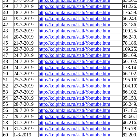
38
17-7-2019
http://kolpinkurs.ru/stati/Youtube.htm
85.202
39
17-7-2019
http://kolpinkurs.ru/stati/Youtube.htm
91.226
40
18-7-2019
http://kolpinkurs.ru/stati/Youtube.htm
176.59
41
19-7-2019
http://kolpinkurs.ru/stati/Youtube.htm
66.249
42
19-7-2019
http://kolpinkurs.ru/stati/Youtube.htm
78.186
43
19-7-2019
http://kolpinkurs.ru/stati/Youtube.htm
109.25
44
20-7-2019
http://kolpinkurs.ru/stati/Youtube.htm
66.249
45
21-7-2019
http://kolpinkurs.ru/stati/Youtube.htm
78.186
46
23-7-2019
http://kolpinkurs.ru/stati/Youtube.htm
109.25
47
24-7-2019
http://kolpinkurs.ru/stati/Youtube.htm
89.169
48
24-7-2019
http://kolpinkurs.ru/stati/Youtube.htm
66.102
49
24-7-2019
http://kolpinkurs.ru/stati/Youtube.htm
178.14
50
24-7-2019
http://kolpinkurs.ru/stati/Youtube.htm
66.102
51
25-7-2019
http://kolpinkurs.ru/stati/Youtube.htm
195.16
52
27-7-2019
http://kolpinkurs.ru/stati/Youtube.htm
104.19
53
27-7-2019
http://kolpinkurs.ru/stati/Youtube.htm
66.102
54
27-7-2019
http://kolpinkurs.ru/stati/Youtube.htm
95.153
55
28-7-2019
http://kolpinkurs.ru/stati/Youtube.htm
66.249
56
29-7-2019
http://kolpinkurs.ru/stati/Youtube.htm
37.18.
57
29-7-2019
http://kolpinkurs.ru/stati/Youtube.htm
95.66.
58
31-7-2019
http://kolpinkurs.ru/stati/Youtube.htm
46.216
59
31-7-2019
http://kolpinkurs.ru/stati/Youtube.htm
195.78
60
1-8-2019
http://kolpinkurs.ru/stati/Youtube.htm
82.209