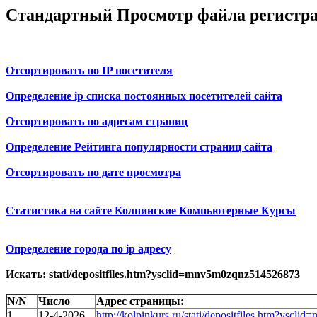
Стандартный Просмотр файла регистр
Отсортировать по IP посетителя
Определение ip списка постоянных посетителей сайта
Отсортировать по адресам страниц
Определение Рейтинга популярности страниц сайта
Отсортировать по дате просмотра
Статистика на сайте Колпинские Компьютерные Курсы
Определение города по ip адресу
Искать: stati/depositfiles.htm?ysclid=mnv5m0zqnz514526873
N/N
Число
Адрес страницы:
1
12-4-2026
http://kolpinkurs.ru/stati/depositfiles.htm?ysc