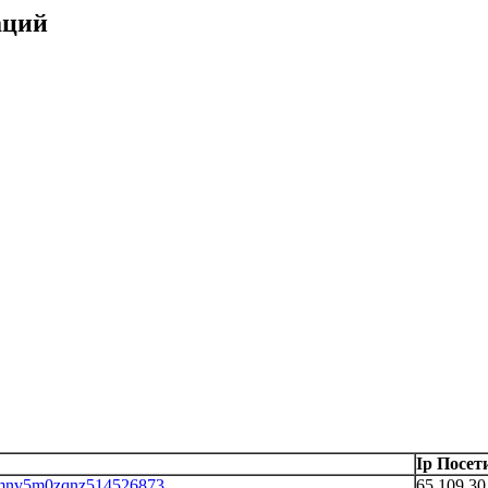
аций
Ip Посет
lid=mnv5m0zqnz514526873
65.109.30