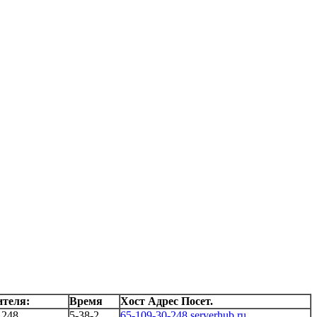
ителя:
Время
Хост Адрес Посет.
.248
5-38-2
65-109-30-248.serverhub.ru