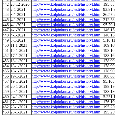
442
28-12-2020
http://www.kolpinkurs.ru/testi/historvt.htm
195.88
443
2-1-2021
http://www.kolpinkurs.ru/testi/historvt.htm
93.81.
444
3-1-2021
http://www.kolpinkurs.ru/testi/historvt.htm
86.57.
445
4-1-2021
http://www.kolpinkurs.ru/testi/historvt.htm
212.58
446
4-1-2021
http://www.kolpinkurs.ru/testi/historvt.htm
95.70.
447
4-1-2021
http://www.kolpinkurs.ru/testi/historvt.htm
146.15
448
4-1-2021
http://www.kolpinkurs.ru/testi/historvt.htm
146.15
449
8-1-2021
http://www.kolpinkurs.ru/testi/historvt.htm
5.16.1
450
11-1-2021
http://www.kolpinkurs.ru/testi/historvt.htm
109.16
451
15-1-2021
http://www.kolpinkurs.ru/testi/historvt.htm
198.16
452
17-1-2021
http://www.kolpinkurs.ru/testi/historvt.htm
188.16
453
18-1-2021
http://www.kolpinkurs.ru/testi/historvt.htm
178.90
454
18-1-2021
http://www.kolpinkurs.ru/testi/historvt.htm
178.90
455
18-1-2021
http://www.kolpinkurs.ru/testi/historvt.htm
178.90
456
19-1-2021
http://www.kolpinkurs.ru/testi/historvt.htm
188.68
457
19-1-2021
http://www.kolpinkurs.ru/testi/historvt.htm
95.108
458
20-1-2021
http://www.kolpinkurs.ru/testi/historvt.htm
188.18
459
20-1-2021
http://www.kolpinkurs.ru/testi/historvt.htm
188.18
460
24-1-2021
http://www.kolpinkurs.ru/testi/historvt.htm
5.251.
461
27-1-2021
http://www.kolpinkurs.ru/testi/historvt.htm
176.10
462
28-1-2021
http://www.kolpinkurs.ru/testi/historvt.htm
195.23
463
28-1-2021
http://www.kolpinkurs.ru/testi/historvt.htm
195.23