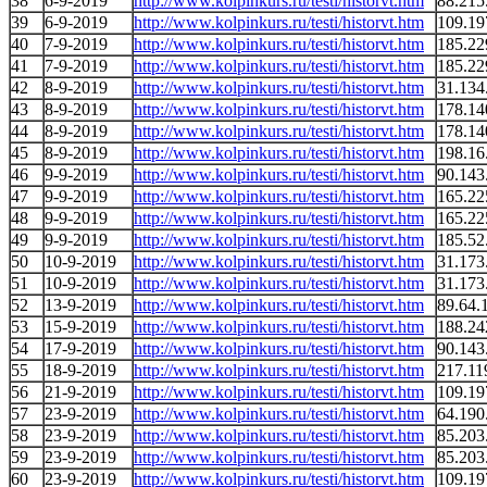
38
6-9-2019
http://www.kolpinkurs.ru/testi/historvt.htm
88.215
39
6-9-2019
http://www.kolpinkurs.ru/testi/historvt.htm
109.19
40
7-9-2019
http://www.kolpinkurs.ru/testi/historvt.htm
185.22
41
7-9-2019
http://www.kolpinkurs.ru/testi/historvt.htm
185.22
42
8-9-2019
http://www.kolpinkurs.ru/testi/historvt.htm
31.134
43
8-9-2019
http://www.kolpinkurs.ru/testi/historvt.htm
178.14
44
8-9-2019
http://www.kolpinkurs.ru/testi/historvt.htm
178.14
45
8-9-2019
http://www.kolpinkurs.ru/testi/historvt.htm
198.16
46
9-9-2019
http://www.kolpinkurs.ru/testi/historvt.htm
90.143
47
9-9-2019
http://www.kolpinkurs.ru/testi/historvt.htm
165.22
48
9-9-2019
http://www.kolpinkurs.ru/testi/historvt.htm
165.22
49
9-9-2019
http://www.kolpinkurs.ru/testi/historvt.htm
185.52
50
10-9-2019
http://www.kolpinkurs.ru/testi/historvt.htm
31.173
51
10-9-2019
http://www.kolpinkurs.ru/testi/historvt.htm
31.173
52
13-9-2019
http://www.kolpinkurs.ru/testi/historvt.htm
89.64.
53
15-9-2019
http://www.kolpinkurs.ru/testi/historvt.htm
188.24
54
17-9-2019
http://www.kolpinkurs.ru/testi/historvt.htm
90.143
55
18-9-2019
http://www.kolpinkurs.ru/testi/historvt.htm
217.11
56
21-9-2019
http://www.kolpinkurs.ru/testi/historvt.htm
109.19
57
23-9-2019
http://www.kolpinkurs.ru/testi/historvt.htm
64.190
58
23-9-2019
http://www.kolpinkurs.ru/testi/historvt.htm
85.203
59
23-9-2019
http://www.kolpinkurs.ru/testi/historvt.htm
85.203
60
23-9-2019
http://www.kolpinkurs.ru/testi/historvt.htm
109.19