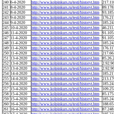
240
6-4-2020
http://www.kolpinkurs.ru/testi/historvt.htm
217.11
241
8-4-2020
http://www.kolpinkurs.ru/testi/historvt.htm
89.178
242
8-4-2020
http://www.kolpinkurs.ru/testi/historvt.htm
93.185
243
9-4-2020
http://www.kolpinkurs.ru/testi/historvt.htm
176.21
244
9-4-2020
http://www.kolpinkurs.ru/testi/historvt.htm
185.24
245
10-4-2020
http://www.kolpinkurs.ru/testi/historvt.htm
46.211
246
11-4-2020
http://www.kolpinkurs.ru/testi/historvt.htm
91.105
247
11-4-2020
http://www.kolpinkurs.ru/testi/historvt.htm
91.105
248
11-4-2020
http://www.kolpinkurs.ru/testi/historvt.htm
185.24
249
11-4-2020
http://www.kolpinkurs.ru/testi/historvt.htm
176.11
250
11-4-2020
http://www.kolpinkurs.ru/testi/historvt.htm
217.66
251
13-4-2020
http://www.kolpinkurs.ru/testi/historvt.htm
85.26.
252
13-4-2020
http://www.kolpinkurs.ru/testi/historvt.htm
2.92.9
253
13-4-2020
http://www.kolpinkurs.ru/testi/historvt.htm
2.92.9
254
14-4-2020
http://www.kolpinkurs.ru/testi/historvt.htm
185.21
255
14-4-2020
http://www.kolpinkurs.ru/testi/historvt.htm
213.17
256
14-4-2020
http://www.kolpinkurs.ru/testi/historvt.htm
185.24
257
15-4-2020
http://www.kolpinkurs.ru/testi/historvt.htm
109.25
258
15-4-2020
http://www.kolpinkurs.ru/testi/historvt.htm
85.175
259
15-4-2020
http://www.kolpinkurs.ru/testi/historvt.htm
185.24
260
16-4-2020
http://www.kolpinkurs.ru/testi/historvt.htm
188.65
261
16-4-2020
http://www.kolpinkurs.ru/testi/historvt.htm
87.248