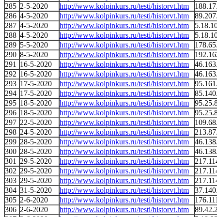
285
2-5-2020
http://www.kolpinkurs.ru/testi/historvt.htm
188.17
286
4-5-2020
http://www.kolpinkurs.ru/testi/historvt.htm
89.207
287
4-5-2020
http://www.kolpinkurs.ru/testi/historvt.htm
5.18.1
288
4-5-2020
http://www.kolpinkurs.ru/testi/historvt.htm
5.18.1
289
5-5-2020
http://www.kolpinkurs.ru/testi/historvt.htm
178.65
290
8-5-2020
http://www.kolpinkurs.ru/testi/historvt.htm
192.16
291
16-5-2020
http://www.kolpinkurs.ru/testi/historvt.htm
46.163
292
16-5-2020
http://www.kolpinkurs.ru/testi/historvt.htm
46.163
293
17-5-2020
http://www.kolpinkurs.ru/testi/historvt.htm
95.161
294
17-5-2020
http://www.kolpinkurs.ru/testi/historvt.htm
85.140
295
18-5-2020
http://www.kolpinkurs.ru/testi/historvt.htm
95.25.
296
18-5-2020
http://www.kolpinkurs.ru/testi/historvt.htm
95.25.
297
22-5-2020
http://www.kolpinkurs.ru/testi/historvt.htm
109.68
298
24-5-2020
http://www.kolpinkurs.ru/testi/historvt.htm
213.87
299
28-5-2020
http://www.kolpinkurs.ru/testi/historvt.htm
46.138
300
28-5-2020
http://www.kolpinkurs.ru/testi/historvt.htm
46.138
301
29-5-2020
http://www.kolpinkurs.ru/testi/historvt.htm
217.11
302
29-5-2020
http://www.kolpinkurs.ru/testi/historvt.htm
217.11
303
29-5-2020
http://www.kolpinkurs.ru/testi/historvt.htm
217.11
304
31-5-2020
http://www.kolpinkurs.ru/testi/historvt.htm
37.140
305
2-6-2020
http://www.kolpinkurs.ru/testi/historvt.htm
176.11
306
2-6-2020
http://www.kolpinkurs.ru/testi/historvt.htm
89.42.