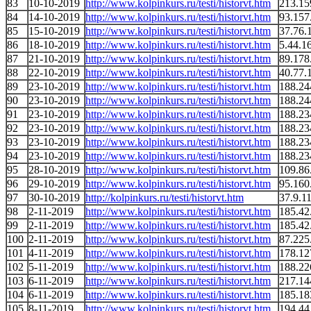
83
10-10-2019
http://www.kolpinkurs.ru/testi/historvt.htm
213.15
84
14-10-2019
http://www.kolpinkurs.ru/testi/historvt.htm
93.157
85
15-10-2019
http://www.kolpinkurs.ru/testi/historvt.htm
37.76.
86
18-10-2019
http://www.kolpinkurs.ru/testi/historvt.htm
5.44.1
87
21-10-2019
http://www.kolpinkurs.ru/testi/historvt.htm
89.178
88
22-10-2019
http://www.kolpinkurs.ru/testi/historvt.htm
40.77.
89
23-10-2019
http://www.kolpinkurs.ru/testi/historvt.htm
188.24
90
23-10-2019
http://www.kolpinkurs.ru/testi/historvt.htm
188.24
91
23-10-2019
http://www.kolpinkurs.ru/testi/historvt.htm
188.23
92
23-10-2019
http://www.kolpinkurs.ru/testi/historvt.htm
188.23
93
23-10-2019
http://www.kolpinkurs.ru/testi/historvt.htm
188.23
94
23-10-2019
http://www.kolpinkurs.ru/testi/historvt.htm
188.23
95
28-10-2019
http://www.kolpinkurs.ru/testi/historvt.htm
109.86
96
29-10-2019
http://www.kolpinkurs.ru/testi/historvt.htm
95.160
97
30-10-2019
http://kolpinkurs.ru/testi/historvt.htm
37.9.1
98
2-11-2019
http://www.kolpinkurs.ru/testi/historvt.htm
185.42
99
2-11-2019
http://www.kolpinkurs.ru/testi/historvt.htm
185.42
100
2-11-2019
http://www.kolpinkurs.ru/testi/historvt.htm
87.225
101
4-11-2019
http://www.kolpinkurs.ru/testi/historvt.htm
178.12
102
5-11-2019
http://www.kolpinkurs.ru/testi/historvt.htm
188.22
103
6-11-2019
http://www.kolpinkurs.ru/testi/historvt.htm
217.14
104
6-11-2019
http://www.kolpinkurs.ru/testi/historvt.htm
185.18
105
8-11-2019
http://www.kolpinkurs.ru/testi/historvt.htm
194.44