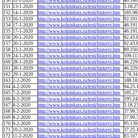
150
11-1-2020
http://www.kolpinkurs.ru/testi/historvt.htm
46.180
151
13-1-2020
http://www.kolpinkurs.ru/testi/historvt.htm
5.18.2
152
14-1-2020
http://www.kolpinkurs.ru/testi/historvt.htm
185.98
153
16-1-2020
http://www.kolpinkurs.ru/testi/historvt.htm
92.101
154
17-1-2020
http://www.kolpinkurs.ru/testi/historvt.htm
46.191
155
17-1-2020
http://www.kolpinkurs.ru/testi/historvt.htm
46.191
156
20-1-2020
http://www.kolpinkurs.ru/testi/historvt.htm
92.43.
157
20-1-2020
http://www.kolpinkurs.ru/testi/historvt.htm
92.43.
158
23-1-2020
http://www.kolpinkurs.ru/testi/historvt.htm
89.250
159
24-1-2020
http://www.kolpinkurs.ru/testi/historvt.htm
109.11
160
28-1-2020
http://www.kolpinkurs.ru/testi/historvt.htm
46.229
161
28-1-2020
http://www.kolpinkurs.ru/testi/historvt.htm
46.229
162
29-1-2020
http://www.kolpinkurs.ru/testi/historvt.htm
178.34
163
2-2-2020
http://www.kolpinkurs.ru/testi/historvt.htm
188.18
164
4-2-2020
http://www.kolpinkurs.ru/testi/historvt.htm
94.25.
165
7-2-2020
http://www.kolpinkurs.ru/testi/historvt.htm
185.27
166
8-2-2020
http://www.kolpinkurs.ru/testi/historvt.htm
195.24
167
8-2-2020
http://www.kolpinkurs.ru/testi/historvt.htm
5.18.2
168
8-2-2020
http://www.kolpinkurs.ru/testi/historvt.htm
37.99.
169
8-2-2020
http://www.kolpinkurs.ru/testi/historvt.htm
37.99.
170
9-2-2020
http://www.kolpinkurs.ru/testi/historvt.htm
95.139
171
10-2-2020
http://www.kolpinkurs.ru/testi/historvt.htm
37.25.
172
11-2-2020
http://www.kolpinkurs.ru/testi/historvt.htm
83.167