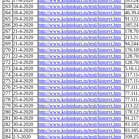
262
17-4-2020
http://www.kolpinkurs.ru/testi/historvt.htm
185.24
263
18-4-2020
http://www.kolpinkurs.ru/testi/historvt.htm
188.24
264
18-4-2020
http://www.kolpinkurs.ru/testi/historvt.htm
46.39.
265
19-4-2020
http://www.kolpinkurs.ru/testi/historvt.htm
91.122
266
20-4-2020
http://www.kolpinkurs.ru/testi/historvt.htm
185.24
267
21-4-2020
http://www.kolpinkurs.ru/testi/historvt.htm
178.70
268
21-4-2020
http://www.kolpinkurs.ru/testi/historvt.htm
213.21
269
21-4-2020
http://www.kolpinkurs.ru/testi/historvt.htm
94.244
270
21-4-2020
http://www.kolpinkurs.ru/testi/historvt.htm
176.10
271
22-4-2020
http://www.kolpinkurs.ru/testi/historvt.htm
128.70
272
22-4-2020
http://www.kolpinkurs.ru/testi/historvt.htm
128.70
273
24-4-2020
http://www.kolpinkurs.ru/testi/historvt.htm
5.16.1
274
24-4-2020
http://www.kolpinkurs.ru/testi/historvt.htm
217.11
275
24-4-2020
http://www.kolpinkurs.ru/testi/historvt.htm
217.11
276
25-4-2020
http://www.kolpinkurs.ru/testi/historvt.htm
77.111
277
25-4-2020
http://www.kolpinkurs.ru/testi/historvt.htm
77.111
278
25-4-2020
http://www.kolpinkurs.ru/testi/historvt.htm
77.111
279
26-4-2020
http://www.kolpinkurs.ru/testi/historvt.htm
213.22
280
29-4-2020
http://www.kolpinkurs.ru/testi/historvt.htm
178.12
281
30-4-2020
http://www.kolpinkurs.ru/testi/historvt.htm
91.217
282
30-4-2020
http://www.kolpinkurs.ru/testi/historvt.htm
93.185
283
30-4-2020
http://www.kolpinkurs.ru/testi/historvt.htm
93.185
284
2-5-2020
http://www.kolpinkurs.ru/testi/historvt.htm
109.25