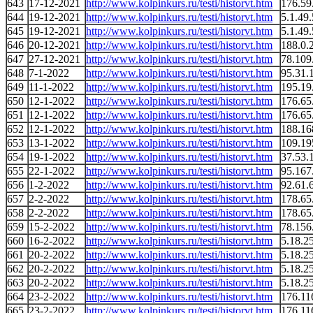
643
17-12-2021
http://www.kolpinkurs.ru/testi/historvt.htm
176.59
644
19-12-2021
http://www.kolpinkurs.ru/testi/historvt.htm
5.1.49
645
19-12-2021
http://www.kolpinkurs.ru/testi/historvt.htm
5.1.49
646
20-12-2021
http://www.kolpinkurs.ru/testi/historvt.htm
188.0.
647
27-12-2021
http://www.kolpinkurs.ru/testi/historvt.htm
78.109
648
7-1-2022
http://www.kolpinkurs.ru/testi/historvt.htm
95.31.
649
11-1-2022
http://www.kolpinkurs.ru/testi/historvt.htm
195.19
650
12-1-2022
http://www.kolpinkurs.ru/testi/historvt.htm
176.65
651
12-1-2022
http://www.kolpinkurs.ru/testi/historvt.htm
176.65
652
12-1-2022
http://www.kolpinkurs.ru/testi/historvt.htm
188.16
653
13-1-2022
http://www.kolpinkurs.ru/testi/historvt.htm
109.19
654
19-1-2022
http://www.kolpinkurs.ru/testi/historvt.htm
37.53.
655
22-1-2022
http://www.kolpinkurs.ru/testi/historvt.htm
95.167
656
1-2-2022
http://www.kolpinkurs.ru/testi/historvt.htm
92.61.
657
2-2-2022
http://www.kolpinkurs.ru/testi/historvt.htm
178.65
658
2-2-2022
http://www.kolpinkurs.ru/testi/historvt.htm
178.65
659
15-2-2022
http://www.kolpinkurs.ru/testi/historvt.htm
78.156
660
16-2-2022
http://www.kolpinkurs.ru/testi/historvt.htm
5.18.2
661
20-2-2022
http://www.kolpinkurs.ru/testi/historvt.htm
5.18.2
662
20-2-2022
http://www.kolpinkurs.ru/testi/historvt.htm
5.18.2
663
20-2-2022
http://www.kolpinkurs.ru/testi/historvt.htm
5.18.2
664
23-2-2022
http://www.kolpinkurs.ru/testi/historvt.htm
176.11
665
23-2-2022
http://www.kolpinkurs.ru/testi/historvt.htm
176.11