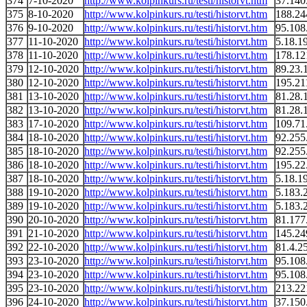
374
7-10-2020
http://www.kolpinkurs.ru/testi/historvt.htm
37.140
375
8-10-2020
http://www.kolpinkurs.ru/testi/historvt.htm
188.24
376
9-10-2020
http://www.kolpinkurs.ru/testi/historvt.htm
95.108
377
11-10-2020
http://www.kolpinkurs.ru/testi/historvt.htm
5.18.1
378
11-10-2020
http://www.kolpinkurs.ru/testi/historvt.htm
178.12
379
12-10-2020
http://www.kolpinkurs.ru/testi/historvt.htm
89.23.
380
12-10-2020
http://www.kolpinkurs.ru/testi/historvt.htm
195.21
381
13-10-2020
http://www.kolpinkurs.ru/testi/historvt.htm
81.28.
382
13-10-2020
http://www.kolpinkurs.ru/testi/historvt.htm
81.28.
383
17-10-2020
http://www.kolpinkurs.ru/testi/historvt.htm
109.71
384
18-10-2020
http://www.kolpinkurs.ru/testi/historvt.htm
92.255
385
18-10-2020
http://www.kolpinkurs.ru/testi/historvt.htm
92.255
386
18-10-2020
http://www.kolpinkurs.ru/testi/historvt.htm
195.22
387
18-10-2020
http://www.kolpinkurs.ru/testi/historvt.htm
5.18.1
388
19-10-2020
http://www.kolpinkurs.ru/testi/historvt.htm
5.183.
389
19-10-2020
http://www.kolpinkurs.ru/testi/historvt.htm
5.183.
390
20-10-2020
http://www.kolpinkurs.ru/testi/historvt.htm
81.177
391
21-10-2020
http://www.kolpinkurs.ru/testi/historvt.htm
145.24
392
22-10-2020
http://www.kolpinkurs.ru/testi/historvt.htm
81.4.2
393
23-10-2020
http://www.kolpinkurs.ru/testi/historvt.htm
95.108
394
23-10-2020
http://www.kolpinkurs.ru/testi/historvt.htm
95.108
395
23-10-2020
http://www.kolpinkurs.ru/testi/historvt.htm
213.22
396
24-10-2020
http://www.kolpinkurs.ru/testi/historvt.htm
37.150