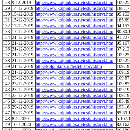
128
9-12-2019
http://www.kolpinkurs.ru/testi/historvt.htm
109.25
129
14-12-2019
http://www.kolpinkurs.ru/testi/historvt.htm
188.17
130
15-12-2019
http://www.kolpinkurs.ru/testi/historvt.htm
95.153
131
15-12-2019
http://www.kolpinkurs.ru/testi/historvt.htm
185.69
132
17-12-2019
http://www.kolpinkurs.ru/testi/historvt.htm
94.153
133
17-12-2019
http://www.kolpinkurs.ru/testi/historvt.htm
80.80.
134
21-12-2019
http://www.kolpinkurs.ru/testi/historvt.htm
91.227
135
21-12-2019
http://www.kolpinkurs.ru/testi/historvt.htm
95.167
136
21-12-2019
http://www.kolpinkurs.ru/testi/historvt.htm
37.212
137
21-12-2019
http://www.kolpinkurs.ru/testi/historvt.htm
109.25
138
21-12-2019
http://www.kolpinkurs.ru/testi/historvt.htm
109.25
139
21-12-2019
http://kolpinkurs.ru/testi/historvt.htm
109.19
140
21-12-2019
http://www.kolpinkurs.ru/testi/historvt.htm
109.19
141
23-12-2019
http://www.kolpinkurs.ru/testi/historvt.htm
109.87
142
23-12-2019
http://www.kolpinkurs.ru/testi/historvt.htm
109.87
143
23-12-2019
http://www.kolpinkurs.ru/testi/historvt.htm
109.19
144
23-12-2019
http://www.kolpinkurs.ru/testi/historvt.htm
109.19
145
28-12-2019
http://www.kolpinkurs.ru/testi/historvt.htm
185.49
146
29-12-2019
http://www.kolpinkurs.ru/testi/historvt.htm
193.16
147
30-12-2019
http://www.kolpinkurs.ru/testi/historvt.htm
85.89.
148
8-1-2020
http://www.kolpinkurs.ru/testi/historvt.htm
5.167.
149
10-1-2020
http://www.kolpinkurs.ru/testi/historvt.htm
82.162