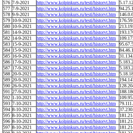
576
7-9-2021
http://www.kolpinkurs.ru/testi/historvt.htm
5.17.1
577
7-9-2021
http://www.kolpinkurs.ru/testi/historvt.htm
94.25.
578
9-9-2021
http://www.kolpinkurs.ru/testi/historvt.htm
146.0.
579
10-9-2021
http://www.kolpinkurs.ru/testi/historvt.htm
176.59
580
10-9-2021
http://www.kolpinkurs.ru/testi/historvt.htm
213.19
581
14-9-2021
http://www.kolpinkurs.ru/testi/historvt.htm
193.17
582
14-9-2021
http://www.kolpinkurs.ru/testi/historvt.htm
109.17
583
15-9-2021
http://www.kolpinkurs.ru/testi/historvt.htm
95.67.
584
15-9-2021
http://www.kolpinkurs.ru/testi/historvt.htm
84.46.
585
16-9-2021
http://www.kolpinkurs.ru/testi/historvt.htm
31.134
586
17-9-2021
http://www.kolpinkurs.ru/testi/historvt.htm
5.183.
587
17-9-2021
http://www.kolpinkurs.ru/testi/historvt.htm
5.183.
588
20-9-2021
http://www.kolpinkurs.ru/testi/historvt.htm
5.18.1
589
20-9-2021
http://www.kolpinkurs.ru/testi/historvt.htm
194.14
590
26-9-2021
http://www.kolpinkurs.ru/testi/historvt.htm
128.20
591
27-9-2021
http://www.kolpinkurs.ru/testi/historvt.htm
188.18
592
1-10-2021
http://www.kolpinkurs.ru/testi/historvt.htm
109.95
593
7-10-2021
http://www.kolpinkurs.ru/testi/historvt.htm
79.111
594
8-10-2021
http://www.kolpinkurs.ru/testi/historvt.htm
37.230
595
8-10-2021
http://www.kolpinkurs.ru/testi/historvt.htm
181.21
596
8-10-2021
http://www.kolpinkurs.ru/testi/historvt.htm
181.21
597
8-10-2021
http://www.kolpinkurs.ru/testi/historvt.htm
181.21