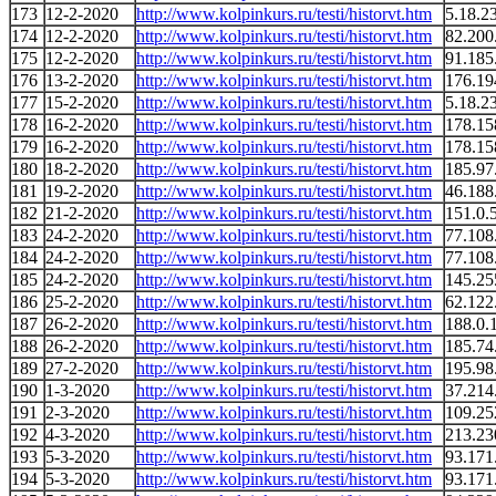
173
12-2-2020
http://www.kolpinkurs.ru/testi/historvt.htm
5.18.2
174
12-2-2020
http://www.kolpinkurs.ru/testi/historvt.htm
82.200
175
12-2-2020
http://www.kolpinkurs.ru/testi/historvt.htm
91.185
176
13-2-2020
http://www.kolpinkurs.ru/testi/historvt.htm
176.19
177
15-2-2020
http://www.kolpinkurs.ru/testi/historvt.htm
5.18.2
178
16-2-2020
http://www.kolpinkurs.ru/testi/historvt.htm
178.15
179
16-2-2020
http://www.kolpinkurs.ru/testi/historvt.htm
178.15
180
18-2-2020
http://www.kolpinkurs.ru/testi/historvt.htm
185.97
181
19-2-2020
http://www.kolpinkurs.ru/testi/historvt.htm
46.188
182
21-2-2020
http://www.kolpinkurs.ru/testi/historvt.htm
151.0.
183
24-2-2020
http://www.kolpinkurs.ru/testi/historvt.htm
77.108
184
24-2-2020
http://www.kolpinkurs.ru/testi/historvt.htm
77.108
185
24-2-2020
http://www.kolpinkurs.ru/testi/historvt.htm
145.25
186
25-2-2020
http://www.kolpinkurs.ru/testi/historvt.htm
62.122
187
26-2-2020
http://www.kolpinkurs.ru/testi/historvt.htm
188.0.
188
26-2-2020
http://www.kolpinkurs.ru/testi/historvt.htm
185.74
189
27-2-2020
http://www.kolpinkurs.ru/testi/historvt.htm
195.98
190
1-3-2020
http://www.kolpinkurs.ru/testi/historvt.htm
37.214
191
2-3-2020
http://www.kolpinkurs.ru/testi/historvt.htm
109.25
192
4-3-2020
http://www.kolpinkurs.ru/testi/historvt.htm
213.23
193
5-3-2020
http://www.kolpinkurs.ru/testi/historvt.htm
93.171
194
5-3-2020
http://www.kolpinkurs.ru/testi/historvt.htm
93.171