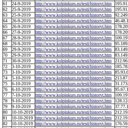
61
24-9-2019
http://www.kolpinkurs.ru/testi/historvt.htm
195.91
62
25-9-2019
http://www.kolpinkurs.ru/testi/historvt.htm
195.91
63
25-9-2019
http://www.kolpinkurs.ru/testi/historvt.htm
92.249
64
26-9-2019
http://www.kolpinkurs.ru/testi/historvt.htm
46.48.
65
26-9-2019
http://www.kolpinkurs.ru/testi/historvt.htm
178.20
66
27-9-2019
http://www.kolpinkurs.ru/testi/historvt.htm
178.20
67
28-9-2019
http://www.kolpinkurs.ru/testi/historvt.htm
109.19
68
29-9-2019
http://www.kolpinkurs.ru/testi/historvt.htm
95.189
69
29-9-2019
http://www.kolpinkurs.ru/testi/historvt.htm
83.149
70
29-9-2019
http://www.kolpinkurs.ru/testi/historvt.htm
83.149
71
30-9-2019
http://www.kolpinkurs.ru/testi/historvt.htm
212.96
72
3-10-2019
http://www.kolpinkurs.ru/testi/historvt.htm
185.78
73
3-10-2019
http://www.kolpinkurs.ru/testi/historvt.htm
85.93.
74
5-10-2019
http://www.kolpinkurs.ru/testi/historvt.htm
213.87
75
6-10-2019
http://www.kolpinkurs.ru/testi/historvt.htm
31.173
76
6-10-2019
http://www.kolpinkurs.ru/testi/historvt.htm
95.67.
77
7-10-2019
http://www.kolpinkurs.ru/testi/historvt.htm
109.19
78
9-10-2019
http://www.kolpinkurs.ru/testi/historvt.htm
128.12
79
9-10-2019
http://www.kolpinkurs.ru/testi/historvt.htm
37.77.
80
10-10-2019
http://www.kolpinkurs.ru/testi/historvt.htm
212.19
81
10-10-2019
http://www.kolpinkurs.ru/testi/historvt.htm
212.19
82
10-10-2019
http://www.kolpinkurs.ru/testi/historvt.htm
176.59