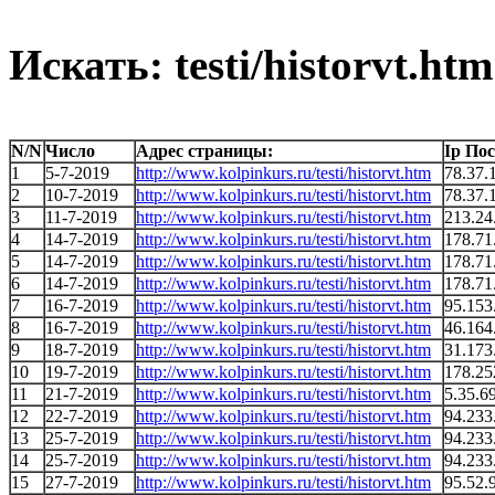
Искать: testi/historvt.htm
N/N
Число
Адрес страницы:
Ip По
1
5-7-2019
http://www.kolpinkurs.ru/testi/historvt.htm
78.37.
2
10-7-2019
http://www.kolpinkurs.ru/testi/historvt.htm
78.37.
3
11-7-2019
http://www.kolpinkurs.ru/testi/historvt.htm
213.24
4
14-7-2019
http://www.kolpinkurs.ru/testi/historvt.htm
178.71
5
14-7-2019
http://www.kolpinkurs.ru/testi/historvt.htm
178.71
6
14-7-2019
http://www.kolpinkurs.ru/testi/historvt.htm
178.71
7
16-7-2019
http://www.kolpinkurs.ru/testi/historvt.htm
95.153
8
16-7-2019
http://www.kolpinkurs.ru/testi/historvt.htm
46.164
9
18-7-2019
http://www.kolpinkurs.ru/testi/historvt.htm
31.173
10
19-7-2019
http://www.kolpinkurs.ru/testi/historvt.htm
178.25
11
21-7-2019
http://www.kolpinkurs.ru/testi/historvt.htm
5.35.6
12
22-7-2019
http://www.kolpinkurs.ru/testi/historvt.htm
94.233
13
25-7-2019
http://www.kolpinkurs.ru/testi/historvt.htm
94.233
14
25-7-2019
http://www.kolpinkurs.ru/testi/historvt.htm
94.233
15
27-7-2019
http://www.kolpinkurs.ru/testi/historvt.htm
95.52.