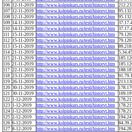
106
12-11-2019
http://www.kolpinkurs.ru/testi/historvt.htm
212.23
107
12-11-2019
http://www.kolpinkurs.ru/testi/historvt.htm
95.132
108
12-11-2019
http://www.kolpinkurs.ru/testi/historvt.htm
95.132
109
14-11-2019
http://www.kolpinkurs.ru/testi/historvt.htm
37.17.
110
14-11-2019
http://www.kolpinkurs.ru/testi/historvt.htm
37.17.
111
15-11-2019
http://www.kolpinkurs.ru/testi/historvt.htm
79.120
112
15-11-2019
http://www.kolpinkurs.ru/testi/historvt.htm
79.120
113
15-11-2019
http://www.kolpinkurs.ru/testi/historvt.htm
89.218
114
21-11-2019
http://www.kolpinkurs.ru/testi/historvt.htm
5.34.4
115
21-11-2019
http://www.kolpinkurs.ru/testi/historvt.htm
185.12
116
21-11-2019
http://www.kolpinkurs.ru/testi/historvt.htm
185.12
117
22-11-2019
http://www.kolpinkurs.ru/testi/historvt.htm
188.18
118
23-11-2019
http://www.kolpinkurs.ru/testi/historvt.htm
91.79.
119
26-11-2019
http://www.kolpinkurs.ru/testi/historvt.htm
213.13
120
30-11-2019
http://www.kolpinkurs.ru/testi/historvt.htm
178.17
121
30-11-2019
http://www.kolpinkurs.ru/testi/historvt.htm
109.19
122
1-12-2019
http://www.kolpinkurs.ru/testi/historvt.htm
178.21
123
1-12-2019
http://www.kolpinkurs.ru/testi/historvt.htm
178.21
124
1-12-2019
http://www.kolpinkurs.ru/testi/historvt.htm
178.21
125
2-12-2019
http://www.kolpinkurs.ru/testi/historvt.htm
194.24
126
6-12-2019
http://www.kolpinkurs.ru/testi/historvt.htm
84.39.
127
8-12-2019
http://www.kolpinkurs.ru/testi/historvt.htm
194.28