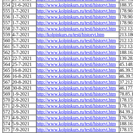
554
21-6-2021
http://www.kolpinkurs.ru/testi/historvt.htm
188.35
555
1-7-2021
http://www.kolpinkurs.ru/testi/historvt.htm
178.90
556
1-7-2021
http://www.kolpinkurs.ru/testi/historvt.htm
178.90
557
1-7-2021
http://www.kolpinkurs.ru/testi/historvt.htm
178.90
558
2-7-2021
http://www.kolpinkurs.ru/testi/historvt.htm
212.12
559
4-7-2021
http://kolpinkurs.ru/testi/historvt.htm
213.18
560
5-7-2021
http://www.kolpinkurs.ru/testi/historvt.htm
212.12
561
5-7-2021
http://www.kolpinkurs.ru/testi/historvt.htm
212.12
562
5-7-2021
http://www.kolpinkurs.ru/testi/historvt.htm
188.16
563
22-7-2021
http://www.kolpinkurs.ru/testi/historvt.htm
139.28
564
25-7-2021
http://www.kolpinkurs.ru/testi/historvt.htm
45.148
565
16-8-2021
http://www.kolpinkurs.ru/testi/historvt.htm
46.39.
566
16-8-2021
http://www.kolpinkurs.ru/testi/historvt.htm
46.39.
567
20-8-2021
http://www.kolpinkurs.ru/testi/historvt.htm
37.212
568
30-8-2021
http://www.kolpinkurs.ru/testi/historvt.htm
46.177
569
1-9-2021
http://www.kolpinkurs.ru/testi/historvt.htm
78.85.
570
2-9-2021
http://www.kolpinkurs.ru/testi/historvt.htm
178.15
571
2-9-2021
http://www.kolpinkurs.ru/testi/historvt.htm
178.15
572
3-9-2021
http://www.kolpinkurs.ru/testi/historvt.htm
84.39.
573
4-9-2021
http://www.kolpinkurs.ru/testi/historvt.htm
176.59
574
5-9-2021
http://www.kolpinkurs.ru/testi/historvt.htm
188.16
575
7-9-2021
http://www.kolpinkurs.ru/testi/historvt.htm
178.15