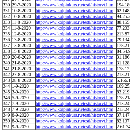
330
29-7-2020
http://www.kolpinkurs.ru/testi/historvt.htm
194.18
331
10-8-2020
http://www.kolpinkurs.ru/testi/historvt.htm
62.148
332
10-8-2020
http://www.kolpinkurs.ru/testi/historvt.htm
94.25.
333
11-8-2020
http://www.kolpinkurs.ru/testi/historvt.htm
88.155
334
11-8-2020
http://www.kolpinkurs.ru/testi/historvt.htm
77.233
335
12-8-2020
http://www.kolpinkurs.ru/testi/historvt.htm
213.87
336
13-8-2020
http://www.kolpinkurs.ru/testi/historvt.htm
79.134
337
13-8-2020
http://www.kolpinkurs.ru/testi/historvt.htm
178.21
338
15-8-2020
http://www.kolpinkurs.ru/testi/historvt.htm
84.54.
339
20-8-2020
http://www.kolpinkurs.ru/testi/historvt.htm
31.186
340
21-8-2020
http://www.kolpinkurs.ru/testi/historvt.htm
31.128
341
21-8-2020
http://www.kolpinkurs.ru/testi/historvt.htm
178.12
342
27-8-2020
http://www.kolpinkurs.ru/testi/historvt.htm
213.21
343
28-8-2020
http://www.kolpinkurs.ru/testi/historvt.htm
5.166.
344
1-9-2020
http://www.kolpinkurs.ru/testi/historvt.htm
109.25
345
3-9-2020
http://www.kolpinkurs.ru/testi/historvt.htm
83.219
346
5-9-2020
http://www.kolpinkurs.ru/testi/historvt.htm
178.21
347
7-9-2020
http://www.kolpinkurs.ru/testi/historvt.htm
213.24
348
7-9-2020
http://www.kolpinkurs.ru/testi/historvt.htm
213.24
349
8-9-2020
http://www.kolpinkurs.ru/testi/historvt.htm
37.147
350
8-9-2020
http://www.kolpinkurs.ru/testi/historvt.htm
82.137
351
9-9-2020
http://www.kolpinkurs.ru/testi/historvt.htm
2.61.7