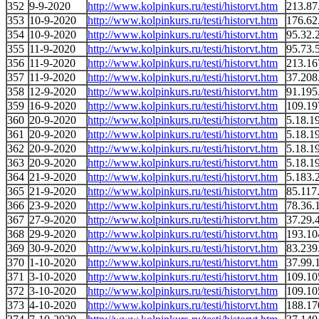
352
9-9-2020
http://www.kolpinkurs.ru/testi/historvt.htm
213.87
353
10-9-2020
http://www.kolpinkurs.ru/testi/historvt.htm
176.62
354
10-9-2020
http://www.kolpinkurs.ru/testi/historvt.htm
95.32.
355
11-9-2020
http://www.kolpinkurs.ru/testi/historvt.htm
95.73.
356
11-9-2020
http://www.kolpinkurs.ru/testi/historvt.htm
213.16
357
11-9-2020
http://www.kolpinkurs.ru/testi/historvt.htm
37.208
358
12-9-2020
http://www.kolpinkurs.ru/testi/historvt.htm
91.195
359
16-9-2020
http://www.kolpinkurs.ru/testi/historvt.htm
109.19
360
20-9-2020
http://www.kolpinkurs.ru/testi/historvt.htm
5.18.1
361
20-9-2020
http://www.kolpinkurs.ru/testi/historvt.htm
5.18.1
362
20-9-2020
http://www.kolpinkurs.ru/testi/historvt.htm
5.18.1
363
20-9-2020
http://www.kolpinkurs.ru/testi/historvt.htm
5.18.1
364
21-9-2020
http://www.kolpinkurs.ru/testi/historvt.htm
5.183.
365
21-9-2020
http://www.kolpinkurs.ru/testi/historvt.htm
85.117
366
23-9-2020
http://www.kolpinkurs.ru/testi/historvt.htm
78.36.
367
27-9-2020
http://www.kolpinkurs.ru/testi/historvt.htm
37.29.
368
29-9-2020
http://www.kolpinkurs.ru/testi/historvt.htm
193.10
369
30-9-2020
http://www.kolpinkurs.ru/testi/historvt.htm
83.239
370
1-10-2020
http://www.kolpinkurs.ru/testi/historvt.htm
37.99.
371
3-10-2020
http://www.kolpinkurs.ru/testi/historvt.htm
109.10
372
3-10-2020
http://www.kolpinkurs.ru/testi/historvt.htm
109.10
373
4-10-2020
http://www.kolpinkurs.ru/testi/historvt.htm
188.17