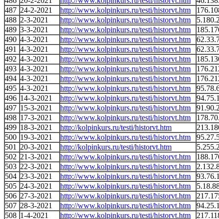
486
20-2-2021
http://www.kolpinkurs.ru/testi/historvt.htm
46.138
487
24-2-2021
http://www.kolpinkurs.ru/testi/historvt.htm
176.10
488
2-3-2021
http://www.kolpinkurs.ru/testi/historvt.htm
5.180.
489
3-3-2021
http://www.kolpinkurs.ru/testi/historvt.htm
185.17
490
4-3-2021
http://www.kolpinkurs.ru/testi/historvt.htm
62.33.
491
4-3-2021
http://www.kolpinkurs.ru/testi/historvt.htm
62.33.
492
4-3-2021
http://www.kolpinkurs.ru/testi/historvt.htm
185.13
493
4-3-2021
http://www.kolpinkurs.ru/testi/historvt.htm
176.21
494
4-3-2021
http://www.kolpinkurs.ru/testi/historvt.htm
176.21
495
4-3-2021
http://www.kolpinkurs.ru/testi/historvt.htm
95.78.
496
14-3-2021
http://www.kolpinkurs.ru/testi/historvt.htm
94.75.
497
15-3-2021
http://www.kolpinkurs.ru/testi/historvt.htm
91.90.
498
17-3-2021
http://www.kolpinkurs.ru/testi/historvt.htm
178.70
499
18-3-2021
http://kolpinkurs.ru/testi/historvt.htm
213.18
500
19-3-2021
http://www.kolpinkurs.ru/testi/historvt.htm
95.27.
501
20-3-2021
http://kolpinkurs.ru/testi/historvt.htm
5.255.
502
21-3-2021
http://www.kolpinkurs.ru/testi/historvt.htm
188.17
503
22-3-2021
http://www.kolpinkurs.ru/testi/historvt.htm
2.132.
504
23-3-2021
http://www.kolpinkurs.ru/testi/historvt.htm
93.76.
505
24-3-2021
http://www.kolpinkurs.ru/testi/historvt.htm
5.18.8
506
27-3-2021
http://www.kolpinkurs.ru/testi/historvt.htm
217.17
507
28-3-2021
http://www.kolpinkurs.ru/testi/historvt.htm
94.25.
508
1-4-2021
http://www.kolpinkurs.ru/testi/historvt.htm
217.11