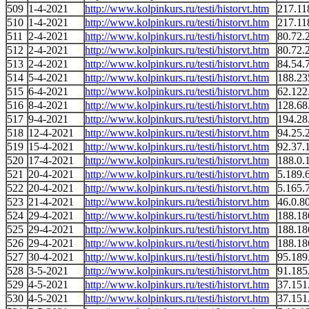
509
1-4-2021
http://www.kolpinkurs.ru/testi/historvt.htm
217.11
510
1-4-2021
http://www.kolpinkurs.ru/testi/historvt.htm
217.11
511
2-4-2021
http://www.kolpinkurs.ru/testi/historvt.htm
80.72.
512
2-4-2021
http://www.kolpinkurs.ru/testi/historvt.htm
80.72.
513
2-4-2021
http://www.kolpinkurs.ru/testi/historvt.htm
84.54.
514
5-4-2021
http://www.kolpinkurs.ru/testi/historvt.htm
188.23
515
6-4-2021
http://www.kolpinkurs.ru/testi/historvt.htm
62.122
516
8-4-2021
http://www.kolpinkurs.ru/testi/historvt.htm
128.68
517
9-4-2021
http://www.kolpinkurs.ru/testi/historvt.htm
194.28
518
12-4-2021
http://www.kolpinkurs.ru/testi/historvt.htm
94.25.
519
15-4-2021
http://www.kolpinkurs.ru/testi/historvt.htm
92.37.
520
17-4-2021
http://www.kolpinkurs.ru/testi/historvt.htm
188.0.
521
20-4-2021
http://www.kolpinkurs.ru/testi/historvt.htm
5.189.
522
20-4-2021
http://www.kolpinkurs.ru/testi/historvt.htm
5.165.
523
21-4-2021
http://www.kolpinkurs.ru/testi/historvt.htm
46.0.8
524
29-4-2021
http://www.kolpinkurs.ru/testi/historvt.htm
188.18
525
29-4-2021
http://www.kolpinkurs.ru/testi/historvt.htm
188.18
526
29-4-2021
http://www.kolpinkurs.ru/testi/historvt.htm
188.18
527
30-4-2021
http://www.kolpinkurs.ru/testi/historvt.htm
95.189
528
3-5-2021
http://www.kolpinkurs.ru/testi/historvt.htm
91.185
529
4-5-2021
http://www.kolpinkurs.ru/testi/historvt.htm
37.151
530
4-5-2021
http://www.kolpinkurs.ru/testi/historvt.htm
37.151