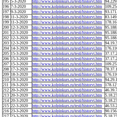
195
5-3-2020
http://www.kolpinkurs.ru/testi/historvt.htm
94.229
196
7-3-2020
http://www.kolpinkurs.ru/testi/historvt.htm
109.25
197
9-3-2020
http://www.kolpinkurs.ru/testi/historvt.htm
93.171
198
11-3-2020
http://www.kolpinkurs.ru/testi/historvt.htm
83.149
199
11-3-2020
http://www.kolpinkurs.ru/testi/historvt.htm
178.16
200
12-3-2020
http://www.kolpinkurs.ru/testi/historvt.htm
95.188
201
12-3-2020
http://www.kolpinkurs.ru/testi/historvt.htm
95.188
202
12-3-2020
http://www.kolpinkurs.ru/testi/historvt.htm
95.188
203
12-3-2020
http://www.kolpinkurs.ru/testi/historvt.htm
94.19.
204
14-3-2020
http://www.kolpinkurs.ru/testi/historvt.htm
176.11
205
15-3-2020
http://www.kolpinkurs.ru/testi/historvt.htm
37.17.
206
15-3-2020
http://www.kolpinkurs.ru/testi/historvt.htm
37.17.
207
15-3-2020
http://www.kolpinkurs.ru/testi/historvt.htm
109.25
208
17-3-2020
http://www.kolpinkurs.ru/testi/historvt.htm
78.37.
209
18-3-2020
http://www.kolpinkurs.ru/testi/historvt.htm
176.11
210
19-3-2020
http://www.kolpinkurs.ru/testi/historvt.htm
94.29.
211
19-3-2020
http://www.kolpinkurs.ru/testi/historvt.htm
178.12
212
20-3-2020
http://www.kolpinkurs.ru/testi/historvt.htm
46.39.
213
20-3-2020
http://www.kolpinkurs.ru/testi/historvt.htm
5.18.2
214
20-3-2020
http://www.kolpinkurs.ru/testi/historvt.htm
5.18.2
215
22-3-2020
http://www.kolpinkurs.ru/testi/historvt.htm
46.53.
216
23-3-2020
http://www.kolpinkurs.ru/testi/historvt.htm
90.156
217
23-3-2020
http://www.kolpinkurs.ru/testi/historvt.htm
5.18.2