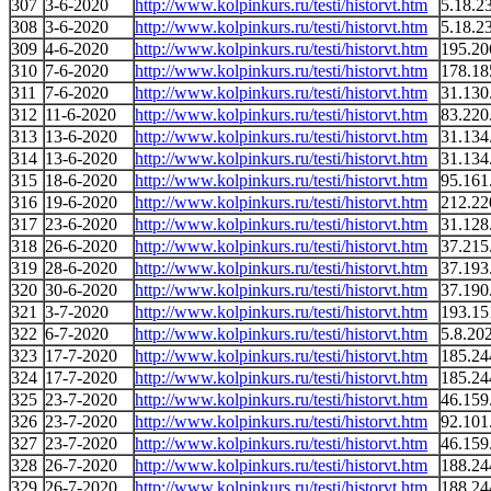
307
3-6-2020
http://www.kolpinkurs.ru/testi/historvt.htm
5.18.2
308
3-6-2020
http://www.kolpinkurs.ru/testi/historvt.htm
5.18.2
309
4-6-2020
http://www.kolpinkurs.ru/testi/historvt.htm
195.20
310
7-6-2020
http://www.kolpinkurs.ru/testi/historvt.htm
178.18
311
7-6-2020
http://www.kolpinkurs.ru/testi/historvt.htm
31.130
312
11-6-2020
http://www.kolpinkurs.ru/testi/historvt.htm
83.220
313
13-6-2020
http://www.kolpinkurs.ru/testi/historvt.htm
31.134
314
13-6-2020
http://www.kolpinkurs.ru/testi/historvt.htm
31.134
315
18-6-2020
http://www.kolpinkurs.ru/testi/historvt.htm
95.161
316
19-6-2020
http://www.kolpinkurs.ru/testi/historvt.htm
212.22
317
23-6-2020
http://www.kolpinkurs.ru/testi/historvt.htm
31.128
318
26-6-2020
http://www.kolpinkurs.ru/testi/historvt.htm
37.215
319
28-6-2020
http://www.kolpinkurs.ru/testi/historvt.htm
37.193
320
30-6-2020
http://www.kolpinkurs.ru/testi/historvt.htm
37.190
321
3-7-2020
http://www.kolpinkurs.ru/testi/historvt.htm
193.15
322
6-7-2020
http://www.kolpinkurs.ru/testi/historvt.htm
5.8.20
323
17-7-2020
http://www.kolpinkurs.ru/testi/historvt.htm
185.24
324
17-7-2020
http://www.kolpinkurs.ru/testi/historvt.htm
185.24
325
23-7-2020
http://www.kolpinkurs.ru/testi/historvt.htm
46.159
326
23-7-2020
http://www.kolpinkurs.ru/testi/historvt.htm
92.101
327
23-7-2020
http://www.kolpinkurs.ru/testi/historvt.htm
46.159
328
26-7-2020
http://www.kolpinkurs.ru/testi/historvt.htm
188.24
329
26-7-2020
http://www.kolpinkurs.ru/testi/historvt.htm
188.24