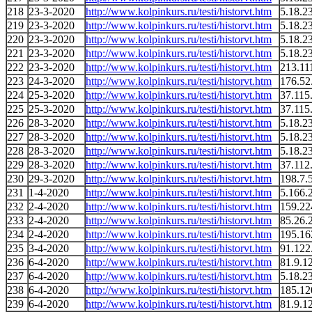
218
23-3-2020
http://www.kolpinkurs.ru/testi/historvt.htm
5.18.2
219
23-3-2020
http://www.kolpinkurs.ru/testi/historvt.htm
5.18.2
220
23-3-2020
http://www.kolpinkurs.ru/testi/historvt.htm
5.18.2
221
23-3-2020
http://www.kolpinkurs.ru/testi/historvt.htm
5.18.2
222
23-3-2020
http://www.kolpinkurs.ru/testi/historvt.htm
213.11
223
24-3-2020
http://www.kolpinkurs.ru/testi/historvt.htm
176.52
224
25-3-2020
http://www.kolpinkurs.ru/testi/historvt.htm
37.115
225
25-3-2020
http://www.kolpinkurs.ru/testi/historvt.htm
37.115
226
28-3-2020
http://www.kolpinkurs.ru/testi/historvt.htm
5.18.2
227
28-3-2020
http://www.kolpinkurs.ru/testi/historvt.htm
5.18.2
228
28-3-2020
http://www.kolpinkurs.ru/testi/historvt.htm
5.18.2
229
28-3-2020
http://www.kolpinkurs.ru/testi/historvt.htm
37.112
230
29-3-2020
http://www.kolpinkurs.ru/testi/historvt.htm
198.7.
231
1-4-2020
http://www.kolpinkurs.ru/testi/historvt.htm
5.166.
232
2-4-2020
http://www.kolpinkurs.ru/testi/historvt.htm
159.22
233
2-4-2020
http://www.kolpinkurs.ru/testi/historvt.htm
85.26.
234
2-4-2020
http://www.kolpinkurs.ru/testi/historvt.htm
195.16
235
3-4-2020
http://www.kolpinkurs.ru/testi/historvt.htm
91.122
236
6-4-2020
http://www.kolpinkurs.ru/testi/historvt.htm
81.9.1
237
6-4-2020
http://www.kolpinkurs.ru/testi/historvt.htm
5.18.2
238
6-4-2020
http://www.kolpinkurs.ru/testi/historvt.htm
185.12
239
6-4-2020
http://www.kolpinkurs.ru/testi/historvt.htm
81.9.1