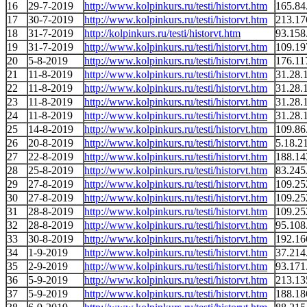
16
29-7-2019
http://www.kolpinkurs.ru/testi/historvt.htm
165.84
17
30-7-2019
http://www.kolpinkurs.ru/testi/historvt.htm
213.17
18
31-7-2019
http://kolpinkurs.ru/testi/historvt.htm
93.158
19
31-7-2019
http://www.kolpinkurs.ru/testi/historvt.htm
109.19
20
5-8-2019
http://www.kolpinkurs.ru/testi/historvt.htm
176.11
21
11-8-2019
http://www.kolpinkurs.ru/testi/historvt.htm
31.28.
22
11-8-2019
http://www.kolpinkurs.ru/testi/historvt.htm
31.28.
23
11-8-2019
http://www.kolpinkurs.ru/testi/historvt.htm
31.28.
24
11-8-2019
http://www.kolpinkurs.ru/testi/historvt.htm
31.28.
25
14-8-2019
http://www.kolpinkurs.ru/testi/historvt.htm
109.86
26
20-8-2019
http://www.kolpinkurs.ru/testi/historvt.htm
5.18.2
27
22-8-2019
http://www.kolpinkurs.ru/testi/historvt.htm
188.14
28
25-8-2019
http://www.kolpinkurs.ru/testi/historvt.htm
83.245
29
27-8-2019
http://www.kolpinkurs.ru/testi/historvt.htm
109.25
30
27-8-2019
http://www.kolpinkurs.ru/testi/historvt.htm
109.25
31
28-8-2019
http://www.kolpinkurs.ru/testi/historvt.htm
109.25
32
28-8-2019
http://www.kolpinkurs.ru/testi/historvt.htm
95.108
33
30-8-2019
http://www.kolpinkurs.ru/testi/historvt.htm
192.16
34
1-9-2019
http://www.kolpinkurs.ru/testi/historvt.htm
37.214
35
2-9-2019
http://www.kolpinkurs.ru/testi/historvt.htm
93.171
36
5-9-2019
http://www.kolpinkurs.ru/testi/historvt.htm
213.13
37
5-9-2019
http://www.kolpinkurs.ru/testi/historvt.htm
188.18