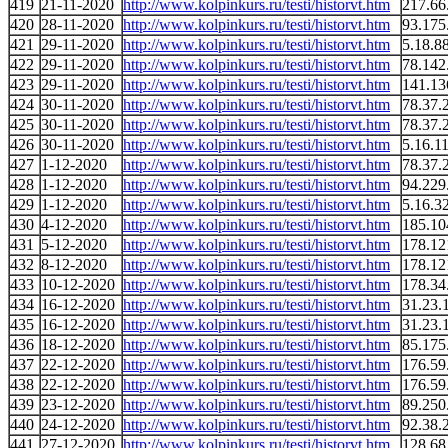
419
21-11-2020
http://www.kolpinkurs.ru/testi/historvt.htm
217.66
420
28-11-2020
http://www.kolpinkurs.ru/testi/historvt.htm
93.175
421
29-11-2020
http://www.kolpinkurs.ru/testi/historvt.htm
5.18.8
422
29-11-2020
http://www.kolpinkurs.ru/testi/historvt.htm
78.142
423
29-11-2020
http://www.kolpinkurs.ru/testi/historvt.htm
141.13
424
30-11-2020
http://www.kolpinkurs.ru/testi/historvt.htm
78.37.
425
30-11-2020
http://www.kolpinkurs.ru/testi/historvt.htm
78.37.
426
30-11-2020
http://www.kolpinkurs.ru/testi/historvt.htm
5.16.1
427
1-12-2020
http://www.kolpinkurs.ru/testi/historvt.htm
78.37.
428
1-12-2020
http://www.kolpinkurs.ru/testi/historvt.htm
94.229
429
1-12-2020
http://www.kolpinkurs.ru/testi/historvt.htm
5.16.3
430
4-12-2020
http://www.kolpinkurs.ru/testi/historvt.htm
185.10
431
5-12-2020
http://www.kolpinkurs.ru/testi/historvt.htm
178.12
432
8-12-2020
http://www.kolpinkurs.ru/testi/historvt.htm
178.12
433
10-12-2020
http://www.kolpinkurs.ru/testi/historvt.htm
178.34
434
16-12-2020
http://www.kolpinkurs.ru/testi/historvt.htm
31.23.
435
16-12-2020
http://www.kolpinkurs.ru/testi/historvt.htm
31.23.
436
18-12-2020
http://www.kolpinkurs.ru/testi/historvt.htm
85.175
437
22-12-2020
http://www.kolpinkurs.ru/testi/historvt.htm
176.59
438
22-12-2020
http://www.kolpinkurs.ru/testi/historvt.htm
176.59
439
23-12-2020
http://www.kolpinkurs.ru/testi/historvt.htm
89.250
440
24-12-2020
http://www.kolpinkurs.ru/testi/historvt.htm
92.38.
441
27-12-2020
http://www.kolpinkurs.ru/testi/historvt.htm
128.68