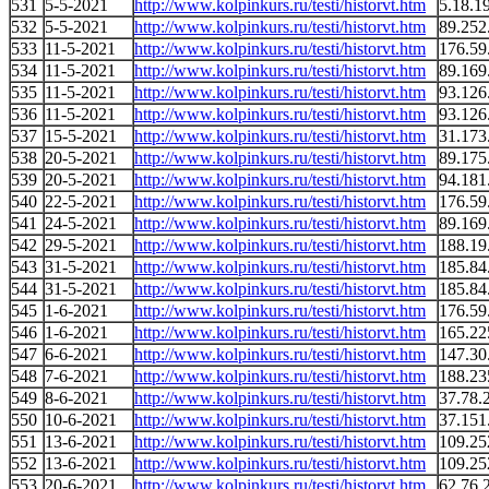
531
5-5-2021
http://www.kolpinkurs.ru/testi/historvt.htm
5.18.1
532
5-5-2021
http://www.kolpinkurs.ru/testi/historvt.htm
89.252
533
11-5-2021
http://www.kolpinkurs.ru/testi/historvt.htm
176.59
534
11-5-2021
http://www.kolpinkurs.ru/testi/historvt.htm
89.169
535
11-5-2021
http://www.kolpinkurs.ru/testi/historvt.htm
93.126
536
11-5-2021
http://www.kolpinkurs.ru/testi/historvt.htm
93.126
537
15-5-2021
http://www.kolpinkurs.ru/testi/historvt.htm
31.173
538
20-5-2021
http://www.kolpinkurs.ru/testi/historvt.htm
89.175
539
20-5-2021
http://www.kolpinkurs.ru/testi/historvt.htm
94.181
540
22-5-2021
http://www.kolpinkurs.ru/testi/historvt.htm
176.59
541
24-5-2021
http://www.kolpinkurs.ru/testi/historvt.htm
89.169
542
29-5-2021
http://www.kolpinkurs.ru/testi/historvt.htm
188.19
543
31-5-2021
http://www.kolpinkurs.ru/testi/historvt.htm
185.84
544
31-5-2021
http://www.kolpinkurs.ru/testi/historvt.htm
185.84
545
1-6-2021
http://www.kolpinkurs.ru/testi/historvt.htm
176.59
546
1-6-2021
http://www.kolpinkurs.ru/testi/historvt.htm
165.22
547
6-6-2021
http://www.kolpinkurs.ru/testi/historvt.htm
147.30
548
7-6-2021
http://www.kolpinkurs.ru/testi/historvt.htm
188.23
549
8-6-2021
http://www.kolpinkurs.ru/testi/historvt.htm
37.78.
550
10-6-2021
http://www.kolpinkurs.ru/testi/historvt.htm
37.151
551
13-6-2021
http://www.kolpinkurs.ru/testi/historvt.htm
109.25
552
13-6-2021
http://www.kolpinkurs.ru/testi/historvt.htm
109.25
553
20-6-2021
http://www.kolpinkurs.ru/testi/historvt.htm
62.76.