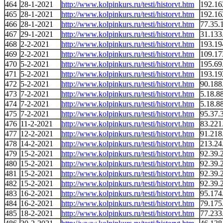
464
28-1-2021
http://www.kolpinkurs.ru/testi/historvt.htm
192.16
465
28-1-2021
http://www.kolpinkurs.ru/testi/historvt.htm
192.16
466
28-1-2021
http://www.kolpinkurs.ru/testi/historvt.htm
77.35.
467
29-1-2021
http://www.kolpinkurs.ru/testi/historvt.htm
31.133
468
2-2-2021
http://www.kolpinkurs.ru/testi/historvt.htm
193.19
469
2-2-2021
http://www.kolpinkurs.ru/testi/historvt.htm
109.17
470
5-2-2021
http://www.kolpinkurs.ru/testi/historvt.htm
195.69
471
5-2-2021
http://www.kolpinkurs.ru/testi/historvt.htm
193.19
472
5-2-2021
http://www.kolpinkurs.ru/testi/historvt.htm
90.188
473
7-2-2021
http://www.kolpinkurs.ru/testi/historvt.htm
5.18.8
474
7-2-2021
http://www.kolpinkurs.ru/testi/historvt.htm
5.18.8
475
7-2-2021
http://www.kolpinkurs.ru/testi/historvt.htm
95.37.
476
11-2-2021
http://www.kolpinkurs.ru/testi/historvt.htm
83.221
477
12-2-2021
http://www.kolpinkurs.ru/testi/historvt.htm
91.218
478
14-2-2021
http://www.kolpinkurs.ru/testi/historvt.htm
213.24
479
15-2-2021
http://www.kolpinkurs.ru/testi/historvt.htm
92.39.
480
15-2-2021
http://www.kolpinkurs.ru/testi/historvt.htm
92.39.
481
15-2-2021
http://www.kolpinkurs.ru/testi/historvt.htm
92.39.
482
15-2-2021
http://www.kolpinkurs.ru/testi/historvt.htm
92.39.
483
16-2-2021
http://www.kolpinkurs.ru/testi/historvt.htm
95.174
484
16-2-2021
http://www.kolpinkurs.ru/testi/historvt.htm
79.175
485
18-2-2021
http://www.kolpinkurs.ru/testi/historvt.htm
77.233