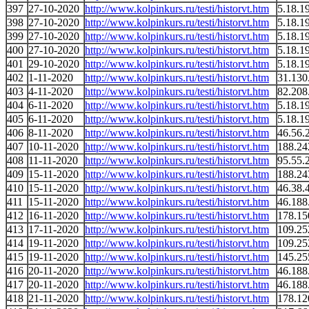
397
27-10-2020
http://www.kolpinkurs.ru/testi/historvt.htm
5.18.1
398
27-10-2020
http://www.kolpinkurs.ru/testi/historvt.htm
5.18.1
399
27-10-2020
http://www.kolpinkurs.ru/testi/historvt.htm
5.18.1
400
27-10-2020
http://www.kolpinkurs.ru/testi/historvt.htm
5.18.1
401
29-10-2020
http://www.kolpinkurs.ru/testi/historvt.htm
5.18.1
402
1-11-2020
http://www.kolpinkurs.ru/testi/historvt.htm
31.130
403
4-11-2020
http://www.kolpinkurs.ru/testi/historvt.htm
82.208
404
6-11-2020
http://www.kolpinkurs.ru/testi/historvt.htm
5.18.1
405
6-11-2020
http://www.kolpinkurs.ru/testi/historvt.htm
5.18.1
406
8-11-2020
http://www.kolpinkurs.ru/testi/historvt.htm
46.56.
407
10-11-2020
http://www.kolpinkurs.ru/testi/historvt.htm
188.24
408
11-11-2020
http://www.kolpinkurs.ru/testi/historvt.htm
95.55.
409
15-11-2020
http://www.kolpinkurs.ru/testi/historvt.htm
188.24
410
15-11-2020
http://www.kolpinkurs.ru/testi/historvt.htm
46.38.
411
15-11-2020
http://www.kolpinkurs.ru/testi/historvt.htm
46.188
412
16-11-2020
http://www.kolpinkurs.ru/testi/historvt.htm
178.15
413
17-11-2020
http://www.kolpinkurs.ru/testi/historvt.htm
109.25
414
19-11-2020
http://www.kolpinkurs.ru/testi/historvt.htm
109.25
415
19-11-2020
http://www.kolpinkurs.ru/testi/historvt.htm
145.25
416
20-11-2020
http://www.kolpinkurs.ru/testi/historvt.htm
46.188
417
20-11-2020
http://www.kolpinkurs.ru/testi/historvt.htm
46.188
418
21-11-2020
http://www.kolpinkurs.ru/testi/historvt.htm
178.12