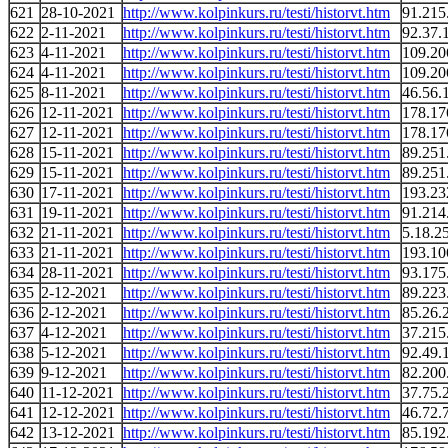
621
28-10-2021
http://www.kolpinkurs.ru/testi/historvt.htm
91.215
622
2-11-2021
http://www.kolpinkurs.ru/testi/historvt.htm
92.37.
623
4-11-2021
http://www.kolpinkurs.ru/testi/historvt.htm
109.20
624
4-11-2021
http://www.kolpinkurs.ru/testi/historvt.htm
109.20
625
8-11-2021
http://www.kolpinkurs.ru/testi/historvt.htm
46.56.
626
12-11-2021
http://www.kolpinkurs.ru/testi/historvt.htm
178.17
627
12-11-2021
http://www.kolpinkurs.ru/testi/historvt.htm
178.17
628
15-11-2021
http://www.kolpinkurs.ru/testi/historvt.htm
89.251
629
15-11-2021
http://www.kolpinkurs.ru/testi/historvt.htm
89.251
630
17-11-2021
http://www.kolpinkurs.ru/testi/historvt.htm
193.23
631
19-11-2021
http://www.kolpinkurs.ru/testi/historvt.htm
91.214
632
21-11-2021
http://www.kolpinkurs.ru/testi/historvt.htm
5.18.2
633
21-11-2021
http://www.kolpinkurs.ru/testi/historvt.htm
193.10
634
28-11-2021
http://www.kolpinkurs.ru/testi/historvt.htm
93.175
635
2-12-2021
http://www.kolpinkurs.ru/testi/historvt.htm
89.223
636
2-12-2021
http://www.kolpinkurs.ru/testi/historvt.htm
85.26.
637
4-12-2021
http://www.kolpinkurs.ru/testi/historvt.htm
37.215
638
5-12-2021
http://www.kolpinkurs.ru/testi/historvt.htm
92.49.
639
9-12-2021
http://www.kolpinkurs.ru/testi/historvt.htm
82.200
640
11-12-2021
http://www.kolpinkurs.ru/testi/historvt.htm
37.75.
641
12-12-2021
http://www.kolpinkurs.ru/testi/historvt.htm
46.72.
642
13-12-2021
http://www.kolpinkurs.ru/testi/historvt.htm
85.192