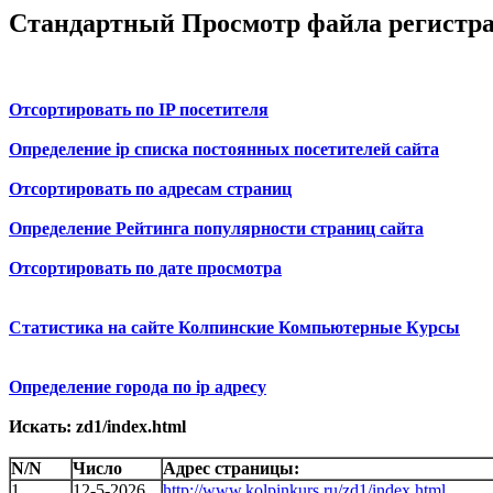
Стандартный Просмотр файла регистр
Отсортировать по IP посетителя
Определение ip списка постоянных посетителей сайта
Отсортировать по адресам страниц
Определение Рейтинга популярности страниц сайта
Отсортировать по дате просмотра
Статистика на сайте Колпинские Компьютерные Курсы
Определение города по ip адресу
Искать: zd1/index.html
N/N
Число
Адрес страницы:
1
12-5-2026
http://www.kolpinkurs.ru/zd1/index.html