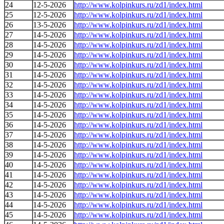
24
12-5-2026
http://www.kolpinkurs.ru/zd1/index.html
25
12-5-2026
http://www.kolpinkurs.ru/zd1/index.html
26
13-5-2026
http://www.kolpinkurs.ru/zd1/index.html
27
14-5-2026
http://www.kolpinkurs.ru/zd1/index.html
28
14-5-2026
http://www.kolpinkurs.ru/zd1/index.html
29
14-5-2026
http://www.kolpinkurs.ru/zd1/index.html
30
14-5-2026
http://www.kolpinkurs.ru/zd1/index.html
31
14-5-2026
http://www.kolpinkurs.ru/zd1/index.html
32
14-5-2026
http://www.kolpinkurs.ru/zd1/index.html
33
14-5-2026
http://www.kolpinkurs.ru/zd1/index.html
34
14-5-2026
http://www.kolpinkurs.ru/zd1/index.html
35
14-5-2026
http://www.kolpinkurs.ru/zd1/index.html
36
14-5-2026
http://www.kolpinkurs.ru/zd1/index.html
37
14-5-2026
http://www.kolpinkurs.ru/zd1/index.html
38
14-5-2026
http://www.kolpinkurs.ru/zd1/index.html
39
14-5-2026
http://www.kolpinkurs.ru/zd1/index.html
40
14-5-2026
http://www.kolpinkurs.ru/zd1/index.html
41
14-5-2026
http://www.kolpinkurs.ru/zd1/index.html
42
14-5-2026
http://www.kolpinkurs.ru/zd1/index.html
43
14-5-2026
http://www.kolpinkurs.ru/zd1/index.html
44
14-5-2026
http://www.kolpinkurs.ru/zd1/index.html
45
14-5-2026
http://www.kolpinkurs.ru/zd1/index.html