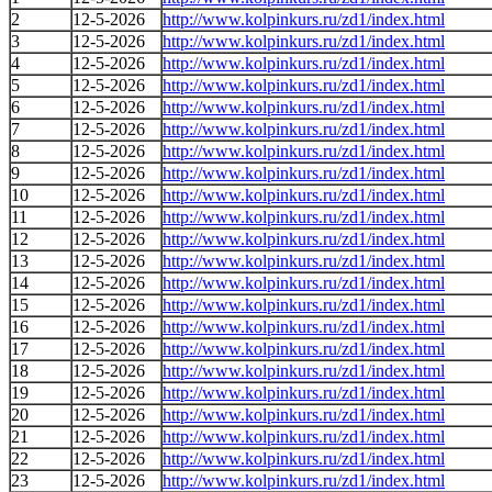
2
12-5-2026
http://www.kolpinkurs.ru/zd1/index.html
3
12-5-2026
http://www.kolpinkurs.ru/zd1/index.html
4
12-5-2026
http://www.kolpinkurs.ru/zd1/index.html
5
12-5-2026
http://www.kolpinkurs.ru/zd1/index.html
6
12-5-2026
http://www.kolpinkurs.ru/zd1/index.html
7
12-5-2026
http://www.kolpinkurs.ru/zd1/index.html
8
12-5-2026
http://www.kolpinkurs.ru/zd1/index.html
9
12-5-2026
http://www.kolpinkurs.ru/zd1/index.html
10
12-5-2026
http://www.kolpinkurs.ru/zd1/index.html
11
12-5-2026
http://www.kolpinkurs.ru/zd1/index.html
12
12-5-2026
http://www.kolpinkurs.ru/zd1/index.html
13
12-5-2026
http://www.kolpinkurs.ru/zd1/index.html
14
12-5-2026
http://www.kolpinkurs.ru/zd1/index.html
15
12-5-2026
http://www.kolpinkurs.ru/zd1/index.html
16
12-5-2026
http://www.kolpinkurs.ru/zd1/index.html
17
12-5-2026
http://www.kolpinkurs.ru/zd1/index.html
18
12-5-2026
http://www.kolpinkurs.ru/zd1/index.html
19
12-5-2026
http://www.kolpinkurs.ru/zd1/index.html
20
12-5-2026
http://www.kolpinkurs.ru/zd1/index.html
21
12-5-2026
http://www.kolpinkurs.ru/zd1/index.html
22
12-5-2026
http://www.kolpinkurs.ru/zd1/index.html
23
12-5-2026
http://www.kolpinkurs.ru/zd1/index.html