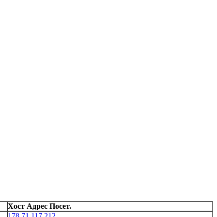
Хост Адрес Посет.
178.71.117.212