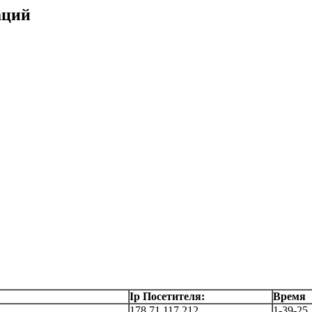
аций
Ip Посетителя:
Время
178.71.117.212
1-39-25