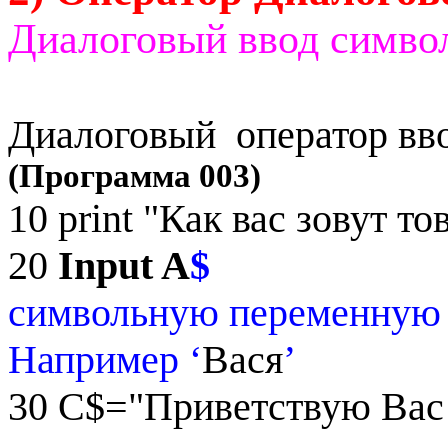
Диалоговый ввод симво
Диалоговый
оператор вв
(Программа 003)
10
print
"Как вас зовут т
20
Input
A
$
символьную переменну
Например ‘
Вася
’
30
C
$="Приветствую Вас