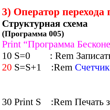
3) Оператор перехода 
Структурная схема
(Программа 005)
Print
“Программа Бесконе
10
S
=0
:
Rem
Записат
20
S=S+1
:Rem
Счетчик
30
Print
S
:
Rem
Печать 