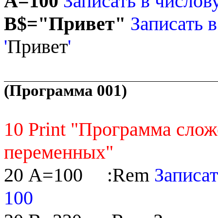
A
=100
Записать в число
B
$="Привет"
Записать 
'
Привет
'
(Программа 001)
10
Print
"Программа слож
переменных"
20
A
=100
:
Rem
Записа
100