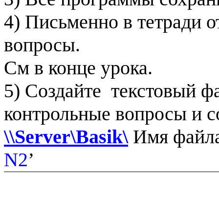
4) Письменно в тетради о
вопросы.
См в конце урока.
5) Создайте
текстовый ф
контрольные вопросы и со
\\
Server
\
Basik
\
Имя файла
N
2
’