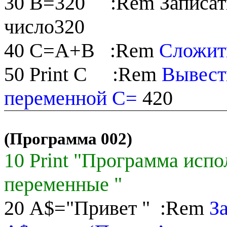
30
B
=320
:
Rem
Записат
число320
40
C
=
A
+
B
:
Rem
Сложит
50
Print
C
:
Rem
Вывест
переменной C=
420
(Программа 002)
10
Print
"Программа испо
переменные "
20
A
$="Привет "
:
Rem
З