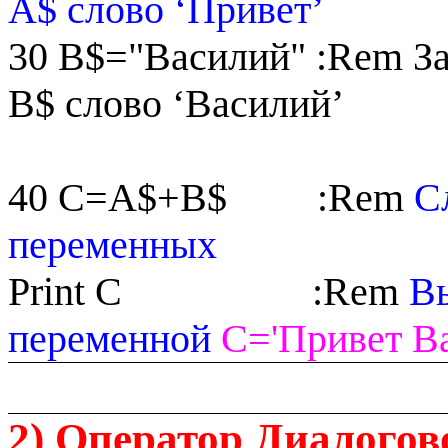
A
$ слово ‘Привет’
30
B
$="Василий" :
Rem
З
B
$ слово ‘Василий’
40 С=
A
$+
B
$
:
Rem
С
переменных
Print
C
:
Rem
Вы
переменной
С='Привет В
2) Оператор Диалогов