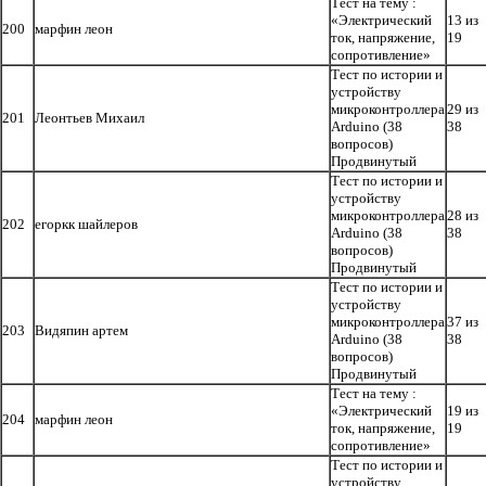
Тест на тему :
«Электрический
13 из
200
марфин леон
ток, напряжение,
19
сопротивление»
Тест по истории и
устройству
микроконтроллера
29 из
201
Леонтьев Михаил
Arduino (38
38
вопросов)
Продвинутый
Тест по истории и
устройству
микроконтроллера
28 из
202
егоркк шайлеров
Arduino (38
38
вопросов)
Продвинутый
Тест по истории и
устройству
микроконтроллера
37 из
203
Видяпин артем
Arduino (38
38
вопросов)
Продвинутый
Тест на тему :
«Электрический
19 из
204
марфин леон
ток, напряжение,
19
сопротивление»
Тест по истории и
устройству