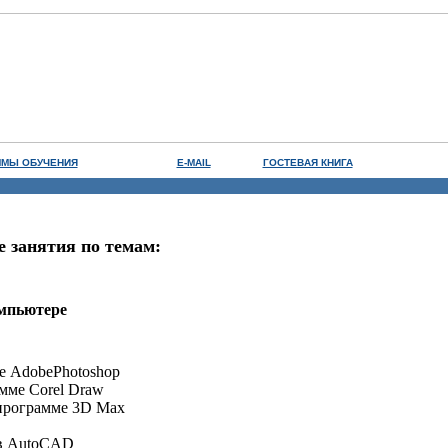
ММЫ ОБУЧЕНИЯ
E-MAIL
ГОСТЕВАЯ КНИГА
 занятия по темам:
мпьютере
е AdobePhotoshop
мме Corel Draw
программе 3D Max
 в AutoCAD