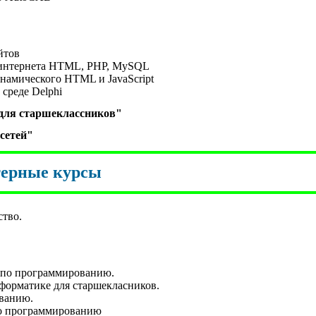
йтов
 интернета HTML, PHP, MySQL
намического
HTML и
JavaScript
среде Delphi
для старшекласcников"
сетей"
терные курсы
тво.
в по программированию.
форматике для старшекласников.
ванию.
по программированию